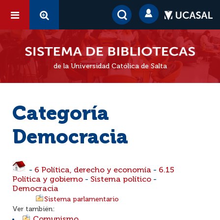
de la Universidad Católica de Salta
Categoría
Democracia
-
6 Política, derecho y economía
-
6.15
Política y gobierno
-
Sistema político
-
Democracia
Sistema parlamentario
Ver también:
Comunismo