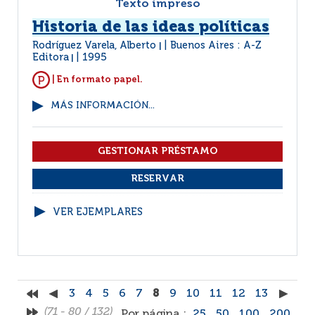
Texto impreso
Historia de las ideas políticas
Rodríguez Varela, Alberto
Buenos Aires : A-Z
|
Editora
1995
|
| En formato papel.
MÁS INFORMACIÓN...
VER EJEMPLARES
3
4
5
6
7
8
9
10
11
12
13
(71 - 80 / 132)
Por página :
25
50
100
200