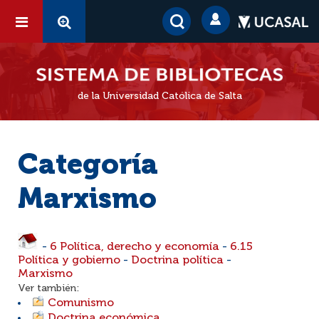
de la Universidad Católica de Salta
Categoría
Marxismo
-
6 Política, derecho y economía
-
6.15
Política y gobierno
-
Doctrina política
-
Marxismo
Ver también:
Comunismo
Doctrina económica