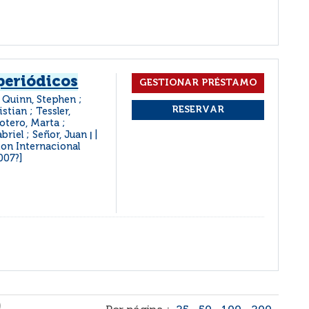
periódicos
; Quinn, Stephen ;
stian ; Tessler,
otero, Marta ;
briel ; Señor, Juan
|
on Internacional
007?]
)