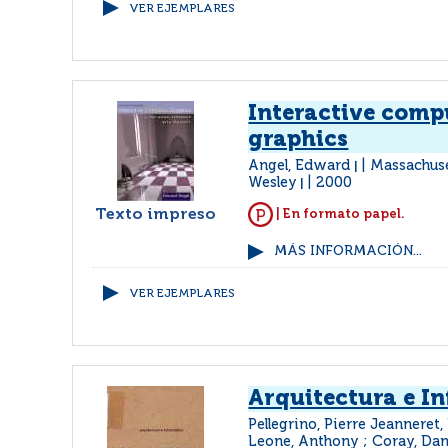
VER EJEMPLARES
Interactive comp
graphics
Angel, Edward
Massachuse
|
Wesley
2000
|
Texto impreso
| En formato papel.
MÁS INFORMACIÓN...
VER EJEMPLARES
Arquitectura e I
Pellegrino, Pierre Jeanneret,
Leone, Anthony ; Coray, Danie