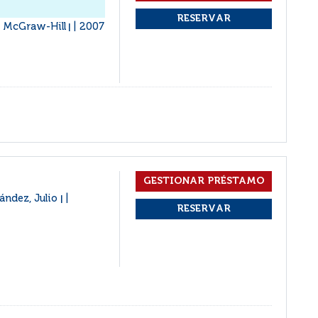
: McGraw-Hill
2007
|
ández, Julio
|