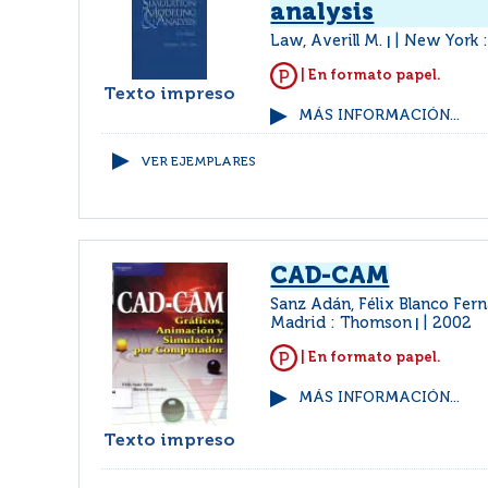
analysis
Law, Averill M.
New York 
|
| En formato papel.
Texto impreso
MÁS INFORMACIÓN...
VER EJEMPLARES
CAD-CAM
Sanz Adán, Félix Blanco Fern
Madrid : Thomson
2002
|
| En formato papel.
MÁS INFORMACIÓN...
Texto impreso