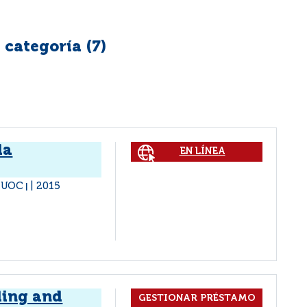
 categoría (
7
)
la
EN LÍNEA
: UOC
2015
|
ling and