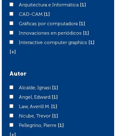
Arquitectura e Informática
Arquitectura e Informática
[1]
CAD-CAM
CAD-CAM
[1]
Gráficas por computadora
Gráficas por computadora
[1]
Innovaciones en periódicos
Innovaciones en periódicos
[1]
Interactive computer graphics
Interactive computer graphics
[1]
[+]
Autor
Alcalde, Ignasi
Alcalde, Ignasi
[1]
Angel, Edward
Angel, Edward
[1]
Law, Averill M.
Law, Averill M.
[1]
Ncube, Trevor
Ncube, Trevor
[1]
Pellegrino, Pierre
Pellegrino, Pierre
[1]
[+]