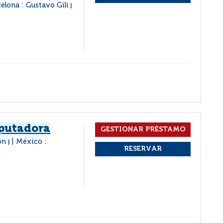
elona : Gustavo Gili
|
mputadora
don
México :
|