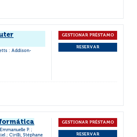
uter
tts : Addison-
nformática
 Emmanuelle P. ;
l ; Cirilli, Stéphane