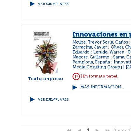
VER EJEMPLARES
Innovaciones en 
Ncube, Trevor Soria, Carlos 
Zarracina, Javier ; Oliver, Chi
Eduardo ; Lerude, Warren ; B
Nagore, Guillermo ; Sama, Ga
Pamplona, España : Innovati
Media Cosulting Group
[2
|
| En formato papel.
Texto impreso
MÁS INFORMACIÓN...
VER EJEMPLARES
1
(1 - 7 / 7