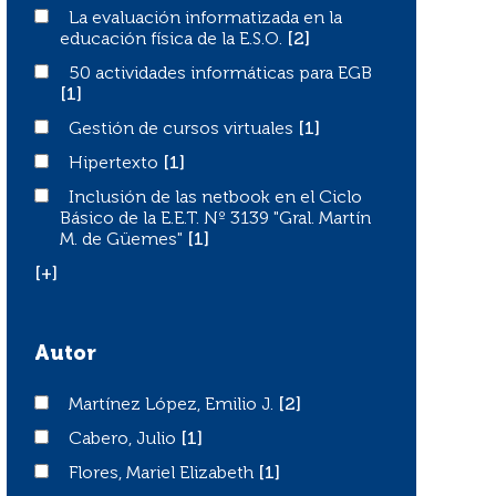
La evaluación informatizada en la educación física de la E
La evaluación informatizada en la
educación física de la E.S.O.
[2]
50 actividades informáticas para EGB
50 actividades informáticas para EGB
[1]
Gestión de cursos virtuales
Gestión de cursos virtuales
[1]
Hipertexto
Hipertexto
[1]
Inclusión de las netbook en el Ciclo Básico de la E.E.T. 
Inclusión de las netbook en el Ciclo
Básico de la E.E.T. Nº 3139 "Gral. Martín
M. de Güemes"
[1]
[+]
Autor
Martínez López, Emilio J.
Martínez López, Emilio J.
[2]
Cabero, Julio
Cabero, Julio
[1]
Flores, Mariel Elizabeth
Flores, Mariel Elizabeth
[1]