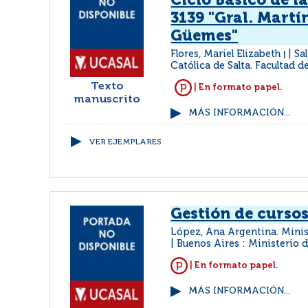
Ciclo Básico de la
3139 "Gral. Martí
Güemes"
Flores, Mariel Elizabeth
Sa
|
Católica de Salta. Facultad 
Texto
| En formato papel.
manuscrito
MÁS INFORMACIÓN...
VER EJEMPLARES
Gestión de cursos
López, Ana Argentina. Mini
Buenos Aires : Ministerio 
| En formato papel.
MÁS INFORMACIÓN...