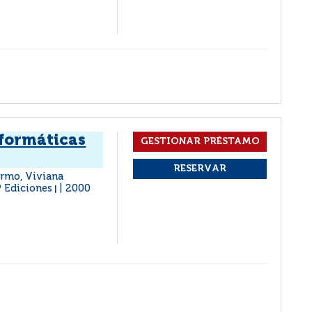
nformáticas
ermo, Viviana
P Ediciones
2000
|