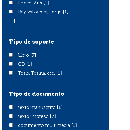
López, Ana
López, Ana
[1]
Rey Valzacchi, Jorge
Rey Valzacchi, Jorge
[1]
[+]
Tipo de soporte
Libro
Libro
[7]
CD
CD
[1]
Tesis, Tesina, etc.
Tesis, Tesina, etc.
[1]
Tipo de documento
texto manuscrito
texto manuscrito
[1]
texto impreso
texto impreso
[7]
documento multimedia
documento multimedia
[1]