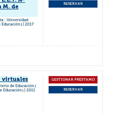
 E.E.T. Nº
n M. de
lta : Universidad
de Educación
2017
|
 virtuales
sterio de Educación
|
de Educación
2011
|