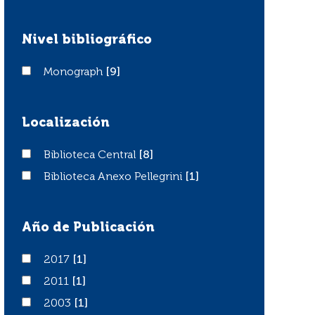
Nivel bibliográfico
Monograph
Monograph
[9]
Localización
Biblioteca Central
Biblioteca Central
[8]
Biblioteca Anexo Pellegrini
Biblioteca Anexo Pellegrini
[1]
Año de Publicación
2017
2017
[1]
2011
2011
[1]
2003
2003
[1]