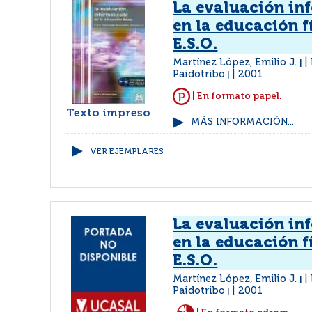
La evaluación in
en la educación fí
E.S.O.
Martínez López, Emilio J.
|
Paidotribo
2001
|
| En formato papel.
Texto impreso
MÁS INFORMACIÓN...
VER EJEMPLARES
La evaluación in
en la educación fí
E.S.O.
Martínez López, Emilio J.
|
Paidotribo
2001
|