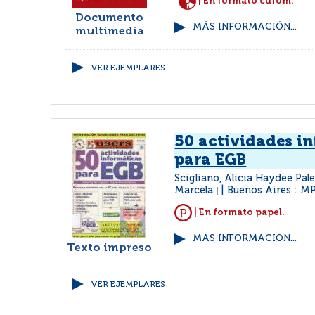
| En formato cdrom.
Documento
MÁS INFORMACIÓN...
multimedia
VER EJEMPLARES
50 actividades i
para EGB
Scigliano, Alicia Haydeé Pal
Marcela
Buenos Aires : M
|
| En formato papel.
MÁS INFORMACIÓN...
Texto impreso
VER EJEMPLARES