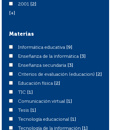
2001
2001
[2]
[+]
Materias
Informática educativa
Informática educativa
[9]
Enseñanza de la informática
Enseñanza de la informática
[3]
Enseñanza secundaria
Enseñanza secundaria
[3]
Criterios de evaluación (educacion)
Criterios de evaluación (educacion)
[2]
Educación física
Educación física
[2]
TIC
TIC
[1]
Comunicación virtual
Comunicación virtual
[1]
Tesis
Tesis
[1]
Tecnología educacional
Tecnología educacional
[1]
Tecnología de la información
Tecnología de la información
[1]