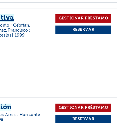
tiva
onio ; Cebrían,
nez, Francisco ;
tesis
1999
|
ción
s Aires : Horizonte
98