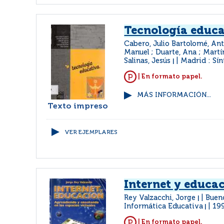
Tecnología educa
Cabero, Julio Bartolomé, Ant
Manuel ; Duarte, Ana ; Martí
Salinas, Jesús
Madrid : Sín
|
| En formato papel.
MÁS INFORMACIÓN...
Texto impreso
VER EJEMPLARES
Internet y educa
Rey Valzacchi, Jorge
Bueno
|
Informática Educativa
19
|
| En formato papel.