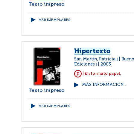
Texto impreso
VER EJEMPLARES
Hipertexto
San Martín, Patricia
Buenos
|
Ediciones
2003
|
| En formato papel.
MÁS INFORMACIÓN...
Texto impreso
VER EJEMPLARES