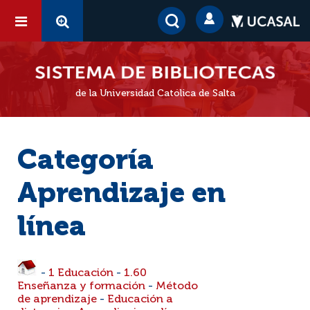
de la Universidad Católica de Salta
Categoría
Aprendizaje en
línea
-
1 Educación
-
1.60
Enseñanza y formación
-
Método
de aprendizaje
-
Educación a