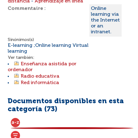
distancia
-
Aprendizaje en línea
Commentaire :
Online
learning via
the Internet
or an
intranet.
Sinónimos(s)
E-learning ;Online learning Virtual
learning
Ver también:
Enseñanza asistida por
ordenador
Radio educativa
Red informática
Documentos disponibles en esta
categoría (
73
)