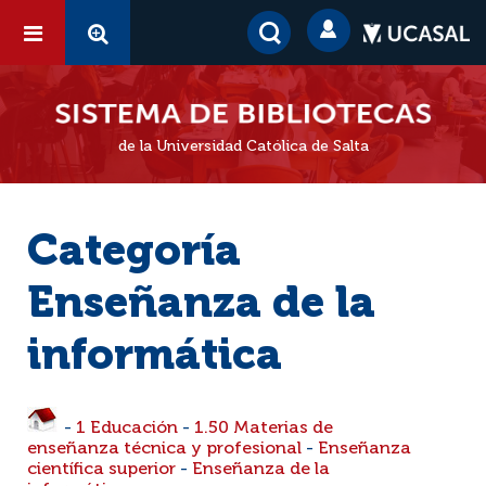
de la Universidad Católica de Salta
Categoría
Enseñanza de la
informática
-
1 Educación
-
1.50 Materias de
enseñanza técnica y profesional
-
Enseñanza
científica superior
-
Enseñanza de la