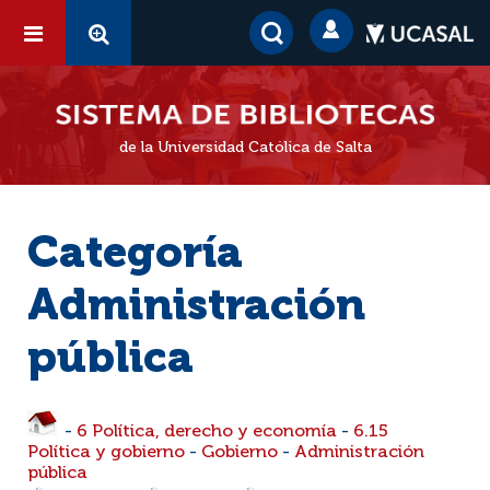
de la Universidad Católica de Salta
Categoría
Administración
pública
-
6 Política, derecho y economía
-
6.15
Política y gobierno
-
Gobierno
-
Administración
pública