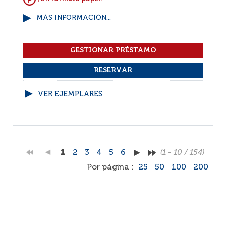
MÁS INFORMACIÓN...
VER EJEMPLARES
1
2
3
4
5
6
(1 - 10 / 154)
Por página :
25
50
100
200