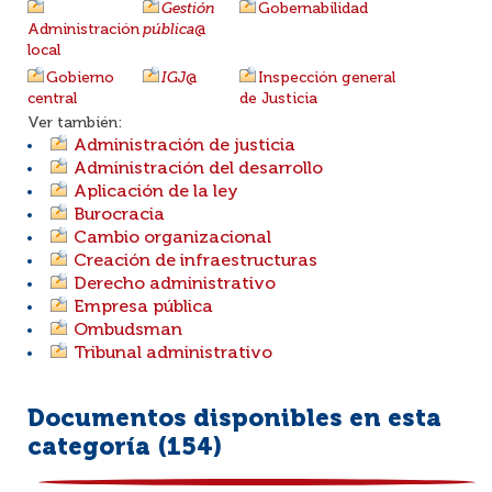
Gestión
Gobernabilidad
Administración
pública
@
local
Gobierno
IGJ
@
Inspección general
central
de Justicia
Ver también:
Administración de justicia
Administración del desarrollo
Aplicación de la ley
Burocracia
Cambio organizacional
Creación de infraestructuras
Derecho administrativo
Empresa pública
Ombudsman
Tribunal administrativo
Documentos disponibles en esta
categoría (
154
)