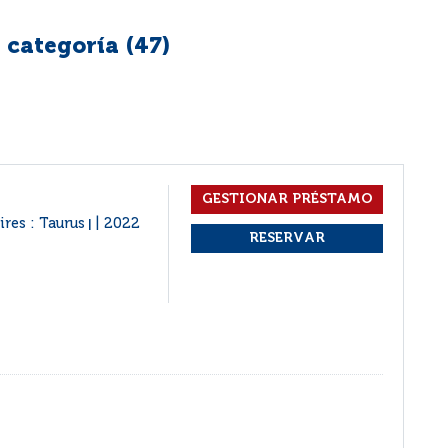
 categoría (
47
)
res : Taurus
2022
|