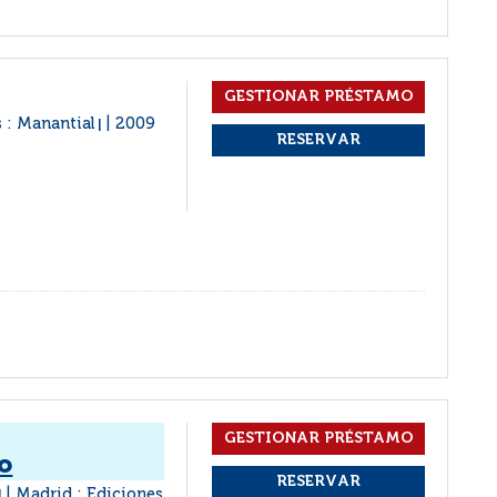
 : Manantial
2009
|
o
Madrid : Ediciones
|