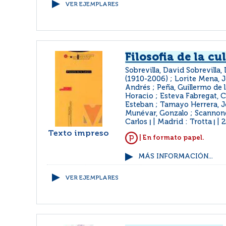
VER EJEMPLARES
Filosofia de la cu
Sobrevilla, David Sobrevilla,
(1910-2006) ; Lorite Mena, J
Andrés ; Peña, Guillermo de l
Horacio ; Esteva Fabregat, C
Esteban ; Tamayo Herrera, Jo
Munévar, Gonzalo ; Scannone,
Carlos
Madrid : Trotta
|
|
Texto impreso
| En formato papel.
MÁS INFORMACIÓN...
VER EJEMPLARES