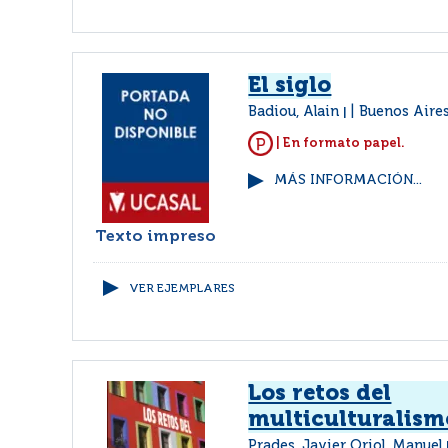
El siglo
Badiou, Alain
Buenos Aires
|
| En formato papel.
MÁS INFORMACIÓN...
Texto impreso
VER EJEMPLARES
Los retos del
multiculturalism
Prades, Javier Oriol, Manuel