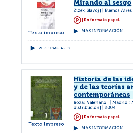
Mirando al sesgo
Zizek, Slavoj
Buenos Aires 
|
| En formato papel.
MÁS INFORMACIÓN...
Texto impreso
VER EJEMPLARES
Historia de las id
y de las teorías a
contemporáneas
Bozal, Valeriano
Madrid :
|
distribución
2004
|
| En formato papel.
Texto impreso
MÁS INFORMACIÓN...