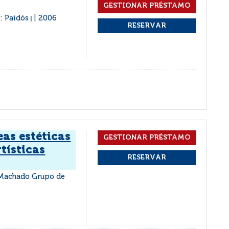
: Paidós
2006
|
eas estéticas
rtísticas
 Machado Grupo de