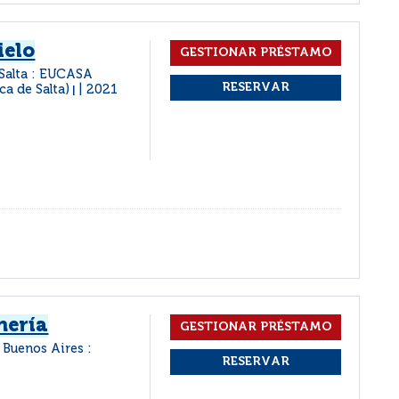
ielo
Salta : EUCASA
ca de Salta)
2021
|
nería
Buenos Aires :