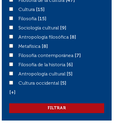
Filosofía de la cultura
Filosofía de la cultura
[47]
Cultura
Cultura
[15]
Filosofía
Filosofía
[15]
Sociología cultural
Sociología cultural
[9]
Antropología filosófica
Antropología filosófica
[8]
Metafísica
Metafísica
[8]
Filosofía contemporánea
Filosofía contemporánea
[7]
Filosofía de la historia
Filosofía de la historia
[6]
Antropología cultural
Antropología cultural
[5]
Cultura occidental
Cultura occidental
[5]
[+]