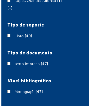
López Quintás, Alfonso
López Quintás, Alfonso
[1]
[+]
Tipo de soporte
Libro
Libro
[40]
Tipo de documento
texto impreso
texto impreso
[47]
Nivel bibliográfico
Monograph
Monograph
[47]