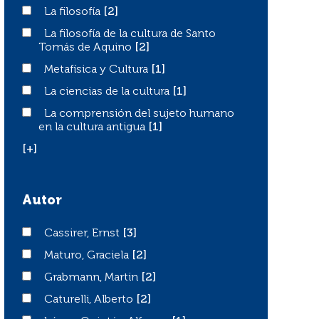
La filosofía
La filosofía
[2]
La filosofía de la cultura de Santo Tomás de Aquino
La filosofía de la cultura de Santo
Tomás de Aquino
[2]
Metafísica y Cultura
Metafísica y Cultura
[1]
La ciencias de la cultura
La ciencias de la cultura
[1]
La comprensión del sujeto humano en la cultura antigu
La comprensión del sujeto humano
en la cultura antigua
[1]
[+]
Autor
Cassirer, Ernst
Cassirer, Ernst
[3]
Maturo, Graciela
Maturo, Graciela
[2]
Grabmann, Martin
Grabmann, Martin
[2]
Caturelli, Alberto
Caturelli, Alberto
[2]