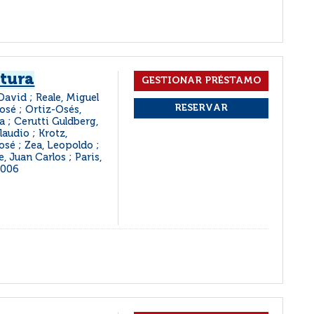
ltura
 David ; Reale, Miguel
osé ; Ortiz-Osés,
a ; Cerutti Guldberg,
laudio ; Krotz,
sé ; Zea, Leopoldo ;
 Juan Carlos ; Paris,
2006