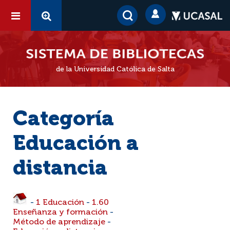
de la Universidad Católica de Salta
Categoría
Educación a
distancia
-
1 Educación
-
1.60
Enseñanza y formación
-
Método de aprendizaje
-