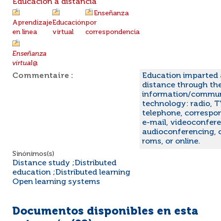
Educación a distancia
Enseñanza
Aprendizaje
Educación
por
en línea
virtual
correspondencia
Enseñanza
virtual
@
Commentaire :
Education imparted 
distance through the
information/commun
technology: radio, T
telephone, correspo
e-mail, videoconfere
audioconferencing, 
roms, or online.
Sinónimos(s)
Distance study ;Distributed
education ;Distributed learning
Open learning systems
Documentos disponibles en esta