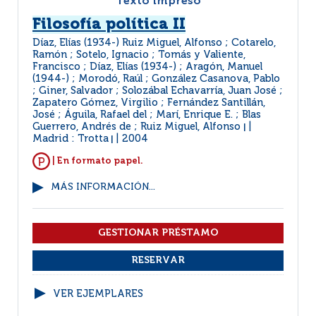
Texto impreso
Filosofía política II
Díaz, Elías (1934-) Ruiz Miguel, Alfonso ; Cotarelo,
Ramón ; Sotelo, Ignacio ; Tomás y Valiente,
Francisco ; Díaz, Elías (1934-) ; Aragón, Manuel
(1944-) ; Morodó, Raúl ; González Casanova, Pablo
; Giner, Salvador ; Solozábal Echavarría, Juan José ;
Zapatero Gómez, Virgilio ; Fernández Santillán,
José ; Águila, Rafael del ; Marí, Enrique E. ; Blas
Guerrero, Andrés de ; Ruiz Miguel, Alfonso
|
Madrid : Trotta
2004
|
| En formato papel.
MÁS INFORMACIÓN...
VER EJEMPLARES