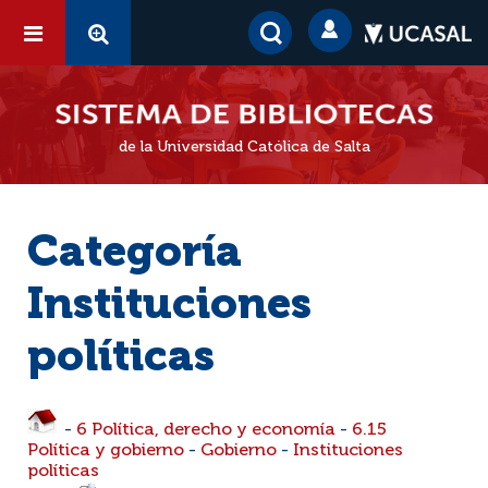
de la Universidad Católica de Salta
Categoría
Instituciones
políticas
-
6 Política, derecho y economía
-
6.15
Política y gobierno
-
Gobierno
-
Instituciones
políticas