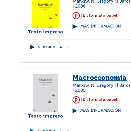
Mankiw, N. Gregory
Barce
|
2008
| En formato papel.
MÁS INFORMACIÓN...
Texto impreso
VER EJEMPLARES
Macroeconomía
Mankiw, N. Gregory
Barce
|
2005
| En formato papel.
MÁS INFORMACIÓN...
Texto impreso