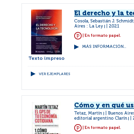
El derecho y la t
Cosola, Sebastián J. Schmidt
Aires : La Ley
2021
|
| En formato papel.
MÁS INFORMACIÓN...
Texto impreso
VER EJEMPLARES
Cómo y en qué us
Tetaz, Martín
Buenos Aires
|
editorial argentino Clarín
|
| En formato papel.