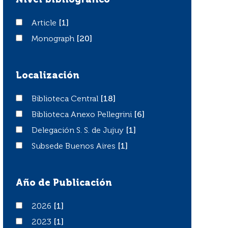
Nivel bibliográfico
Article
Article
[1]
Monograph
Monograph
[20]
Localización
Biblioteca Central
Biblioteca Central
[18]
Biblioteca Anexo Pellegrini
Biblioteca Anexo Pellegrini
[6]
Delegación S. S. de Jujuy
Delegación S. S. de Jujuy
[1]
Subsede Buenos Aires
Subsede Buenos Aires
[1]
Año de Publicación
2026
2026
[1]
2023
2023
[1]