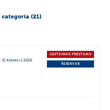
 categoría (
21
)
: El Ateneo
2026
|