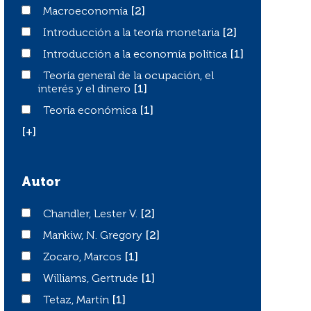
Macroeconomía
Macroeconomía
[2]
Introducción a la teoría monetaria
Introducción a la teoría monetaria
[2]
Introducción a la economía política
Introducción a la economía política
[1]
Teoría general de la ocupación, el interés y el dinero
Teoría general de la ocupación, el
interés y el dinero
[1]
Teoría económica
Teoría económica
[1]
[+]
Autor
Chandler, Lester V.
Chandler, Lester V.
[2]
Mankiw, N. Gregory
Mankiw, N. Gregory
[2]
Zocaro, Marcos
Zocaro, Marcos
[1]
Williams, Gertrude
Williams, Gertrude
[1]
Tetaz, Martín
Tetaz, Martín
[1]