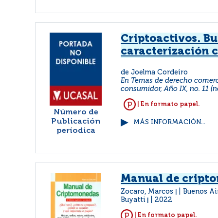
Criptoactivos. B
caracterización 
de Joelma Cordeiro
En Temas de derecho comerci
consumidor, Año IX, no. 11 (n
| En formato papel.
Número de
Publicación
MÁS INFORMACIÓN...
períodica
Manual de cript
Zocaro, Marcos
Buenos Ai
|
Buyatti
2022
|
| En formato papel.