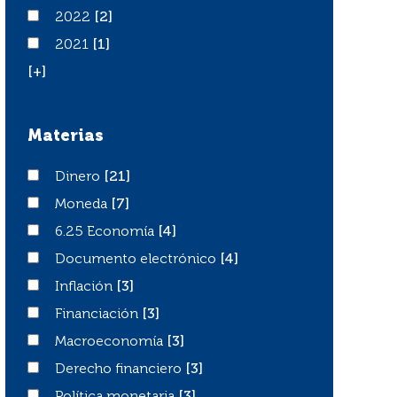
2022
2022
[2]
2021
2021
[1]
[+]
Materias
Dinero
Dinero
[21]
Moneda
Moneda
[7]
6.25 Economía
6.25 Economía
[4]
Documento electrónico
Documento electrónico
[4]
Inflación
Inflación
[3]
Financiación
Financiación
[3]
Macroeconomía
Macroeconomía
[3]
Derecho financiero
Derecho financiero
[3]