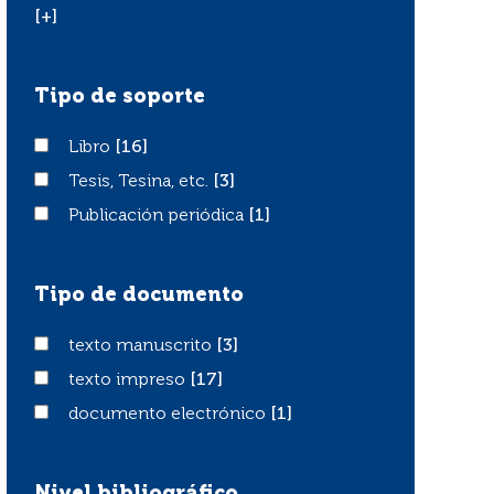
[+]
Tipo de soporte
Libro
Libro
[16]
Tesis, Tesina, etc.
Tesis, Tesina, etc.
[3]
Publicación periódica
Publicación periódica
[1]
Tipo de documento
texto manuscrito
texto manuscrito
[3]
texto impreso
texto impreso
[17]
documento electrónico
documento electrónico
[1]