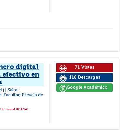
nero digital
71 Vistas
n efectivo en
118 Descargas
a
Google Académico
el
Salta :
|
a. Facultad Escuela de
stitucional UCASAL