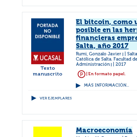
El bitcoin, como
posible en las he
financieras empre
Salta, año 2017
Rumi, Gonzalo Javier
Salt
|
Católica de Salta. Facultad 
Administración
2017
|
Texto
manuscrito
| En formato papel.
MÁS INFORMACIÓN...
VER EJEMPLARES
Macroeconomía