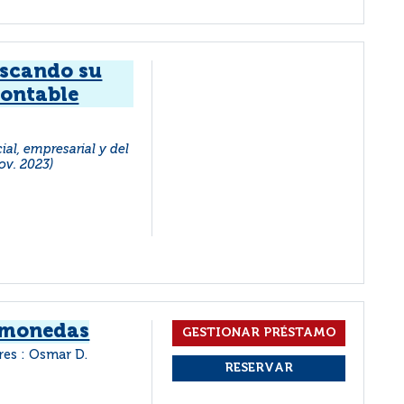
uscando su
contable
al, empresarial y del
ov. 2023)
omonedas
res : Osmar D.