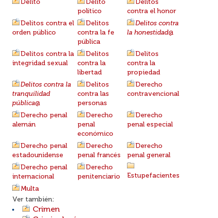
Delito
Delito
Delitos
político
contra el honor
Delitos contra el
Delitos
Delitos contra
orden público
contra la fe
la honestidad
@
pública
Delitos contra la
Delitos
Delitos
integridad sexual
contra la
contra la
libertad
propiedad
Delitos contra la
Delitos
Derecho
tranquilidad
contra las
contravencional
pública
@
personas
Derecho penal
Derecho
Derecho
alemán
penal
penal especial
económico
Derecho penal
Derecho
Derecho
estadounidense
penal francés
penal general
Derecho penal
Derecho
Estupefacientes
internacional
penitenciario
Multa
Ver también:
Crimen