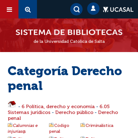
de la Universidad Católica de Salta
Categoría Derecho
penal
-
6 Política, derecho y economía
-
6.05
Sistemas jurídicos
-
Derecho público
-
Derecho
penal
Calumnias e
Código
Criminalística
injurias
@
penal