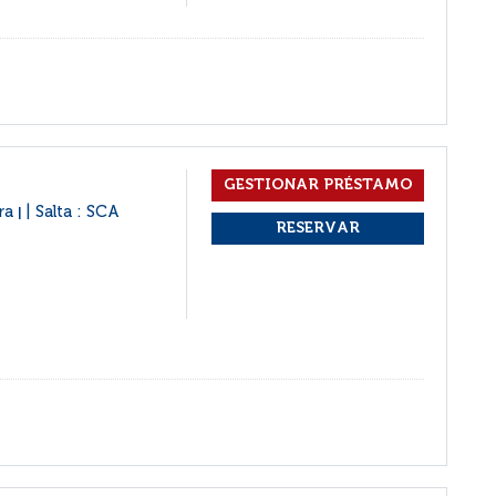
ura
Salta : SCA
|