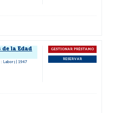
s de la Edad
 : Labor
1947
|