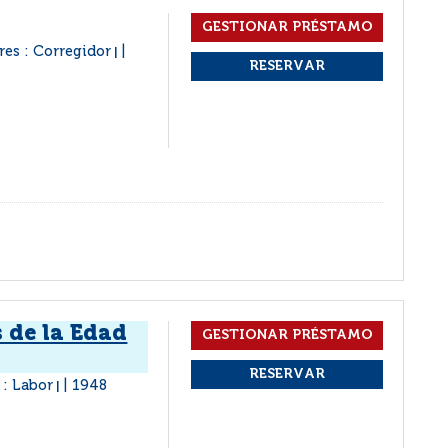
res : Corregidor
|
s de la Edad
 : Labor
1948
|