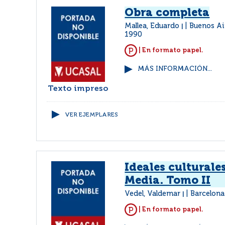
Obra completa
Mallea, Eduardo
Buenos Ai
|
1990
| En formato papel.
MÁS INFORMACIÓN...
Texto impreso
VER EJEMPLARES
Ideales culturale
Media. Tomo II
Vedel, Valdemar
Barcelona
|
| En formato papel.