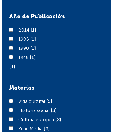
Año de Publicación
2014
2014
[1]
1995
1995
[1]
1990
1990
[1]
1948
1948
[1]
[+]
Materias
Vida cultural
Vida cultural
[5]
Historia social
Historia social
[3]
Cultura europea
Cultura europea
[2]
Edad Media
Edad Media
[2]