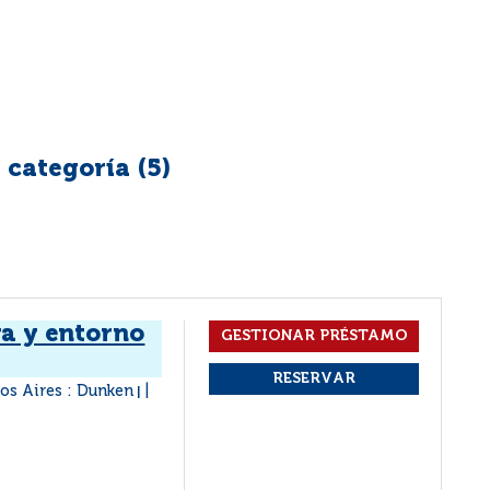
 categoría (
5
)
ra y entorno
os Aires : Dunken
|