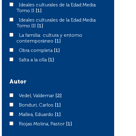
Ideales culturales de la Edad Media. Tomo II
Ideales culturales de la Edad Media.
Tomo II
[1]
Ideales culturales de la Edad Media. Tomo III
Ideales culturales de la Edad Media.
Tomo III
[1]
La familia: cultura y entorno contemporáneo
La familia: cultura y entorno
contemporáneo
[1]
Obra completa
Obra completa
[1]
Salta a la olla
Salta a la olla
[1]
Autor
Vedel, Valdemar
Vedel, Valdemar
[2]
Bonduri, Carlos
Bonduri, Carlos
[1]
Mallea, Eduardo
Mallea, Eduardo
[1]
Riojas Molina, Pastor
Riojas Molina, Pastor
[1]