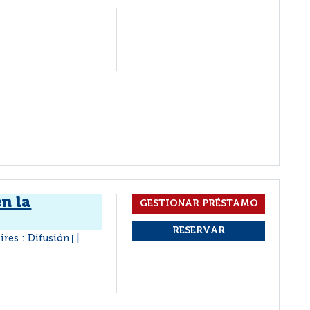
en la
ires : Difusión
|