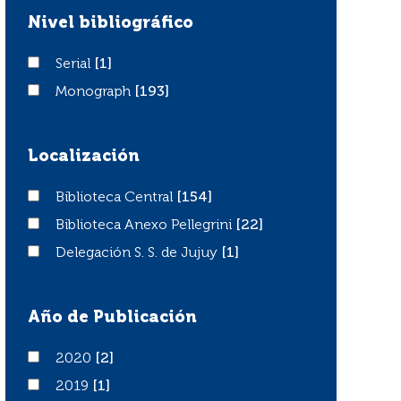
Nivel bibliográfico
Serial
Serial
[1]
Monograph
Monograph
[193]
Localización
Biblioteca Central
Biblioteca Central
[154]
Biblioteca Anexo Pellegrini
Biblioteca Anexo Pellegrini
[22]
Delegación S. S. de Jujuy
Delegación S. S. de Jujuy
[1]
Año de Publicación
2020
2020
[2]
2019
2019
[1]