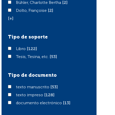
Bühler, Charlotte Bertha
Bühler, Charlotte Bertha
[2]
Dolto, Françoise
Dolto, Françoise
[2]
[+]
Tipo de soporte
Libro
Libro
[122]
Tesis, Tesina, etc.
Tesis, Tesina, etc.
[53]
Tipo de documento
texto manuscrito
texto manuscrito
[53]
texto impreso
texto impreso
[128]
documento electrónico
documento electrónico
[13]