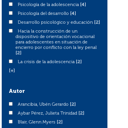
Psicología de la adolescencia
Psicología de la adolescencia
[4]
Psicología del desarrollo
Psicología del desarrollo
[4]
Desarrollo psicológico y educación
Desarrollo psicológico y educación
[2]
Hacia la construcción de un dispositivo de orientación v
Hacia la construcción de un
dispositivo de orientación vocacional
para adolescentes en situación de
encierro por conflicto con la ley penal
[2]
La crisis de la adolescencia
La crisis de la adolescencia
[2]
[+]
Autor
Arancibia, Ubén Gerardo
Arancibia, Ubén Gerardo
[2]
Aybar Pérez, Julieta Trinidad
Aybar Pérez, Julieta Trinidad
[2]
Blair, Glenn Myers
Blair, Glenn Myers
[2]