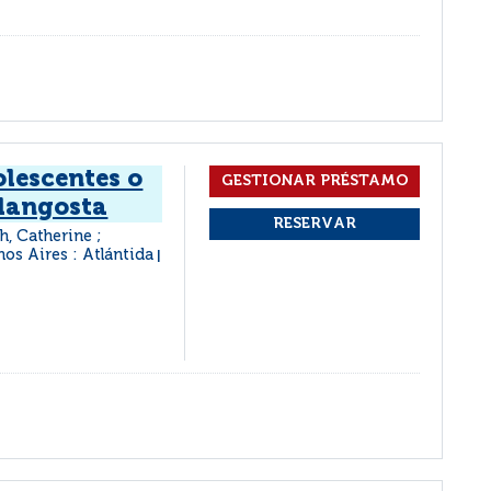
olescentes o
 langosta
h, Catherine ;
os Aires : Atlántida
|