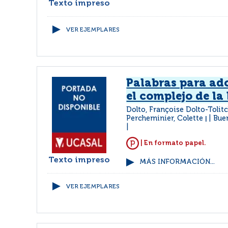
Texto impreso
VER EJEMPLARES
Palabras para ad
el complejo de la
Dolto, Françoise Dolto-Tolitc
Percheminier, Colette
Buen
|
| En formato papel.
Texto impreso
MÁS INFORMACIÓN...
VER EJEMPLARES