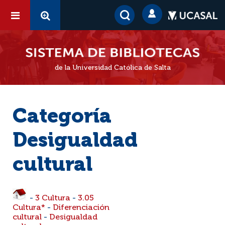
de la Universidad Católica de Salta
Categoría
Desigualdad
cultural
-
3 Cultura
-
3.05
Cultura*
-
Diferenciación
cultural
-
Desigualdad