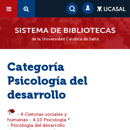
de la Universidad Católica de Salta
Categoría
Psicología del
desarrollo
-
4 Ciencias sociales y
humanas
-
4.10 Psicología *
-
Psicología del desarrollo