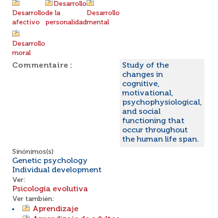
Desarrollo
Desarrollo
de la
Desarrollo
afectivo
personalidad
mental
Desarrollo
moral
Commentaire :
Study of the
changes in
cognitive,
motivational,
psychophysiological,
and social
functioning that
occur throughout
the human life span.
Sinónimos(s)
Genetic psychology
Individual development
Ver:
Psicología evolutiva
Ver también:
Aprendizaje