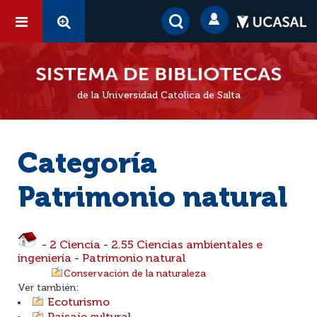
de la Universidad Católica de Salta
Categoría
Patrimonio natural
-
2 Ciencia
-
2.55 Ciencias ambientales e
ingeniería
-
Patrimonio natural
Conservación de la naturaleza
Ver también:
Ecoturismo