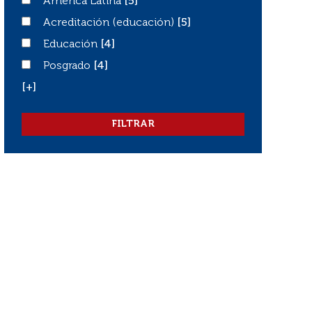
América Latina
América Latina
[5]
Acreditación (educación)
Acreditación (educación)
[5]
Educación
Educación
[4]
Posgrado
Posgrado
[4]
[+]