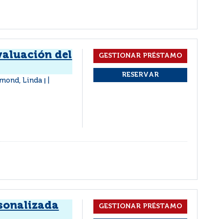
valuación del
mmond, Linda
|
sonalizada