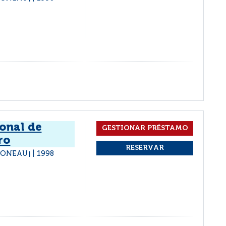
onal de
ro
 CONEAU
1998
|