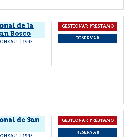
onal de la
uan Bosco
 CONEAU
1998
|
onal de San
 CONEAU
1998
|