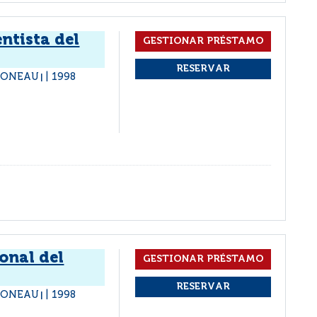
ntista del
 CONEAU
1998
|
onal del
 CONEAU
1998
|