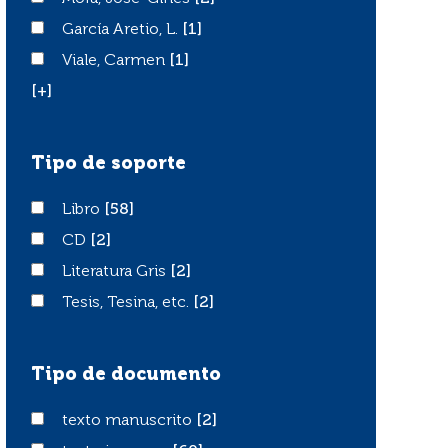
García Aretio, L.
García Aretio, L.
[1]
Viale, Carmen
Viale, Carmen
[1]
[+]
Tipo de soporte
Libro
Libro
[58]
CD
CD
[2]
Literatura Gris
Literatura Gris
[2]
Tesis, Tesina, etc.
Tesis, Tesina, etc.
[2]
Tipo de documento
texto manuscrito
texto manuscrito
[2]