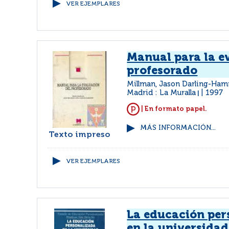
VER EJEMPLARES
Manual para la e
profesorado
Millman, Jason Darling-Ha
Madrid : La Muralla
1997
|
| En formato papel.
MÁS INFORMACIÓN...
Texto impreso
VER EJEMPLARES
La educación per
en la universidad