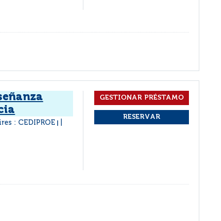
nseñanza
cia
ires : CEDIPROE
|