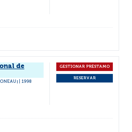
onal de
 CONEAU
1998
|