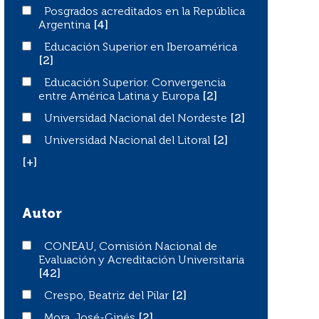
Posgrados acreditados en la República Argentina
Posgrados acreditados en la República
Argentina
[4]
Educación Superior en Iberoamérica
Educación Superior en Iberoamérica
[2]
Educación Superior. Convergencia entre América Latina
Educación Superior. Convergencia
entre América Latina y Europa
[2]
Universidad Nacional del Nordeste
Universidad Nacional del Nordeste
[2]
Universidad Nacional del Litoral
Universidad Nacional del Litoral
[2]
[+]
Autor
CONEAU, Comisión Nacional de Evaluación y Acreditaci
CONEAU, Comisión Nacional de
Evaluación y Acreditación Universitaria
[42]
Crespo, Beatriz del Pilar
Crespo, Beatriz del Pilar
[2]
Mora, José-Ginés
Mora, José-Ginés
[2]