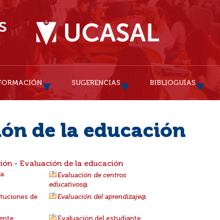
FORMACIÓN
SUGERENCIAS
BIBLIOGUÍAS
ión de la educación
ción
-
Evaluación de la educación
ua
Evaluación de centros
educativos
@
ituciones de
Evaluación del aprendizaje
@
cente
Evaluación del estudiante