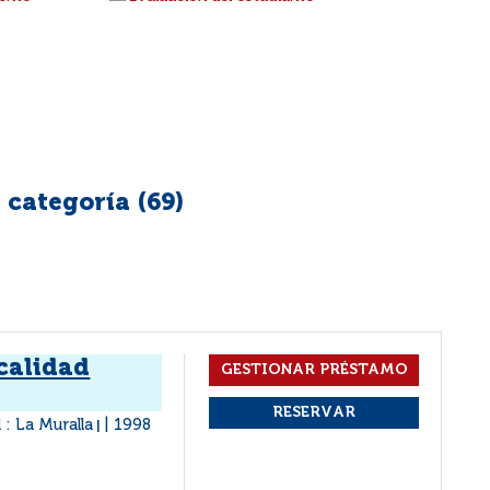
 categoría (
69
)
 calidad
 : La Muralla
1998
|