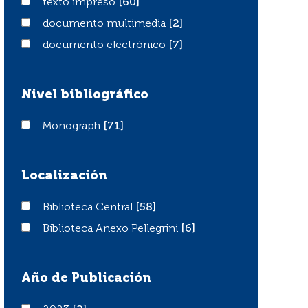
texto impreso
texto impreso
[60]
documento multimedia
documento multimedia
[2]
documento electrónico
documento electrónico
[7]
Nivel bibliográfico
Monograph
Monograph
[71]
Localización
Biblioteca Central
Biblioteca Central
[58]
Biblioteca Anexo Pellegrini
Biblioteca Anexo Pellegrini
[6]
Año de Publicación