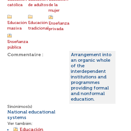
católica
de adultos
de la
mujer
Educación
Educación
Enseñanza
masiva
tradicional
privada
Enseñanza
pública
Commentaire :
Arrangement into
an organic whole
of the
interdependent
institutions and
programmes
providing formal
and nonformal
education.
Sinónimos(s)
National educational
systems
Ver también:
Educación