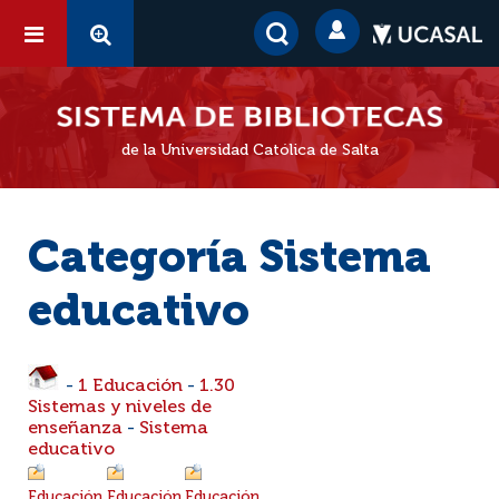
de la Universidad Católica de Salta
Categoría Sistema
educativo
-
1 Educación
-
1.30
Sistemas y niveles de
enseñanza
-
Sistema
educativo
Educación
Educación
Educación