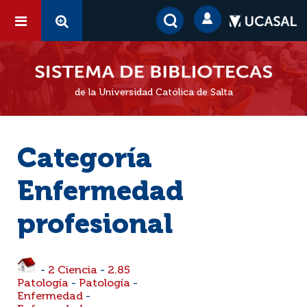
de la Universidad Católica de Salta
Categoría
Enfermedad
profesional
-
2 Ciencia
-
2.85
Patología
-
Patología
-
Enfermedad
-