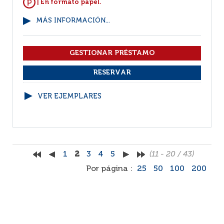
| En formato papel.
MÁS INFORMACIÓN...
VER EJEMPLARES
1
2
3
4
5
(11 - 20 / 43)
Por página :
25
50
100
200