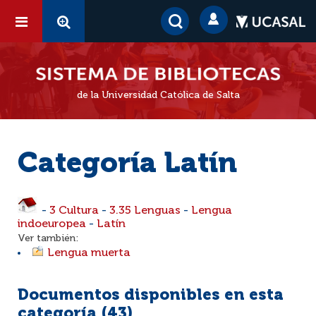
de la Universidad Católica de Salta
Categoría Latín
-
3 Cultura
-
3.35 Lenguas
-
Lengua
indoeuropea
-
Latín
Ver también:
Lengua muerta
Documentos disponibles en esta
categoría (
43
)