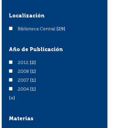
Localización
Biblioteca Central
Biblioteca Central
[29]
Año de Publicación
2012
2012
[2]
2008
2008
[1]
2007
2007
[1]
2004
2004
[1]
[+]
Materias