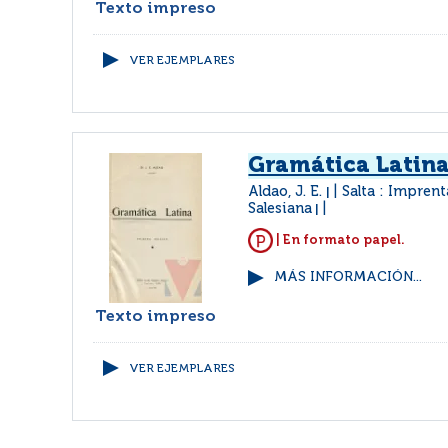
Texto impreso
VER EJEMPLARES
Gramática Latin
Aldao, J. E.
Salta : Imprent
|
Salesiana
|
| En formato papel.
MÁS INFORMACIÓN...
Texto impreso
VER EJEMPLARES