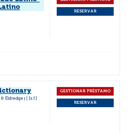
Latino
dictionary
 & Eldredge
[s.f.]
|