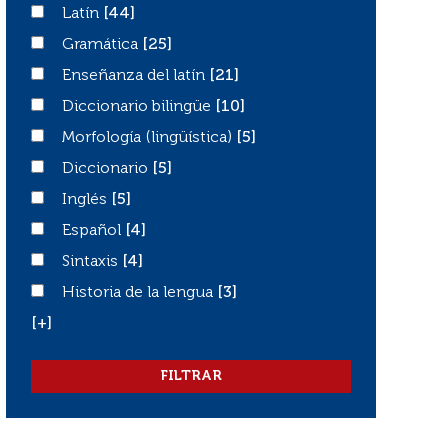
Latín
Latín
[44]
Gramática
Gramática
[25]
Enseñanza del latín
Enseñanza del latín
[21]
Diccionario bilingüe
Diccionario bilingüe
[10]
Morfología (lingüística)
Morfología (lingüística)
[5]
Diccionario
Diccionario
[5]
Inglés
Inglés
[5]
Español
Español
[4]
Sintaxis
Sintaxis
[4]
Historia de la lengua
Historia de la lengua
[3]
[+]