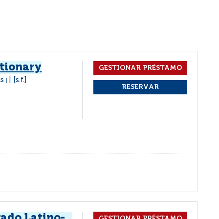
ctionary
ls
[s.f.]
|
rado Latino-