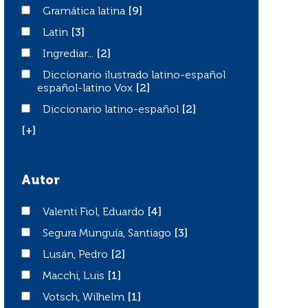
Gramática latina
Gramática latina
[9]
Latin
Latin
[3]
Ingrediar...
Ingrediar...
[2]
Diccionario ilustrado latino-español español-latino Vox
Diccionario ilustrado latino-español
español-latino Vox
[2]
Diccionario latino-español
Diccionario latino-español
[2]
[+]
Autor
Valenti Fiol, Eduardo
Valenti Fiol, Eduardo
[4]
Segura Munguía, Santiago
Segura Munguía, Santiago
[3]
Lusán, Pedro
Lusán, Pedro
[2]
Macchi, Luis
Macchi, Luis
[1]
Votsch, Wilhelm
Votsch, Wilhelm
[1]