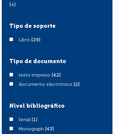
[+]
Tipo de soporte
Libro
Libro
[29]
Tipo de documento
texto impreso
texto impreso
[42]
documento electrónico
documento electrónico
[2]
Nivel bibliográfico
Serial
Serial
[1]
Monograph
Monograph
[43]