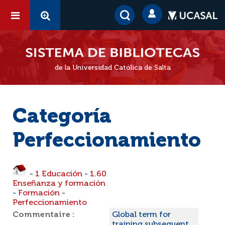
de la Universidad Católica de Salta
Categoría
Perfeccionamiento
-
1 Educación
-
1.60
Enseñanza y formación
-
Formación
-
Perfeccionamiento
Commentaire :
Global term for
training subsequent