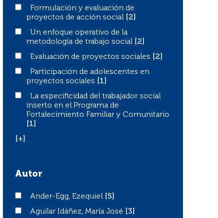
Formulación y evaluación de proyectos de acción socia
Formulación y evaluación de
proyectos de acción social
[2]
Un enfoque operativo de la metodología de trabajo socia
Un enfoque operativo de la
metodología de trabajo social
[2]
Evaluación de proyectos sociales
Evaluación de proyectos sociales
[2]
Participación de adolescentes en proyectos sociales
Participación de adolescentes en
proyectos sociales
[1]
La especificidad del trabajador social inserto en el Pro
La especificidad del trabajador social
inserto en el Programa de
Fortalecimiento Familiar y Comunitario
[1]
[+]
Autor
Ander-Egg, Ezequiel
Ander-Egg, Ezequiel
[5]
Aguilar Idáñez, María José
Aguilar Idáñez, María José
[3]