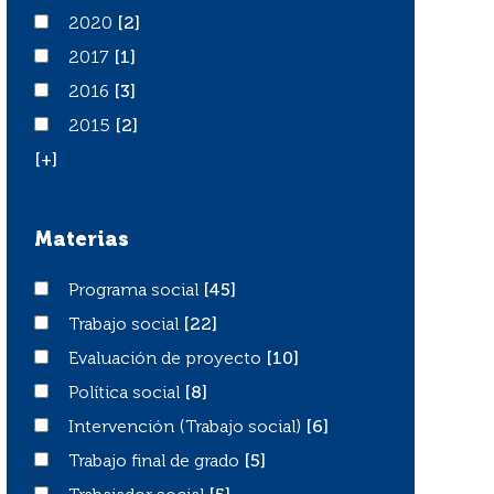
2020
2020
[2]
2017
2017
[1]
2016
2016
[3]
2015
2015
[2]
[+]
Materias
Programa social
Programa social
[45]
Trabajo social
Trabajo social
[22]
Evaluación de proyecto
Evaluación de proyecto
[10]
Política social
Política social
[8]
Intervención (Trabajo social)
Intervención (Trabajo social)
[6]
Trabajo final de grado
Trabajo final de grado
[5]