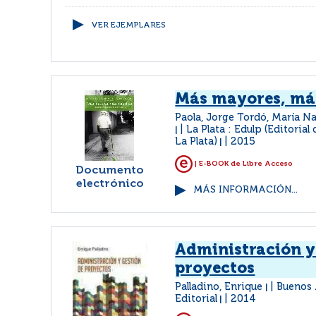
VER EJEMPLARES
Más mayores, má
Paola, Jorge Tordó, María Na
La Plata : Edulp (Editorial
|
La Plata)
2015
|
| E-BOOK de Libre Acceso
Documento
electrónico
MÁS INFORMACIÓN...
Administración y
proyectos
Palladino, Enrique
Buenos 
|
Editorial
2014
|