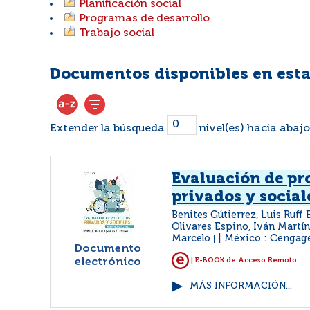
Planificación social
Programas de desarrollo
Trabajo social
Documentos disponibles en esta
Extender la búsqueda
nivel(es) hacia abajo
Evaluación de pr
privados y social
Benites Gútierrez, Luis Ruff 
Olivares Espino, Iván Martín
Marcelo
México : Cengag
|
Documento
electrónico
| E-BOOK de Acceso Remoto
MÁS INFORMACIÓN...