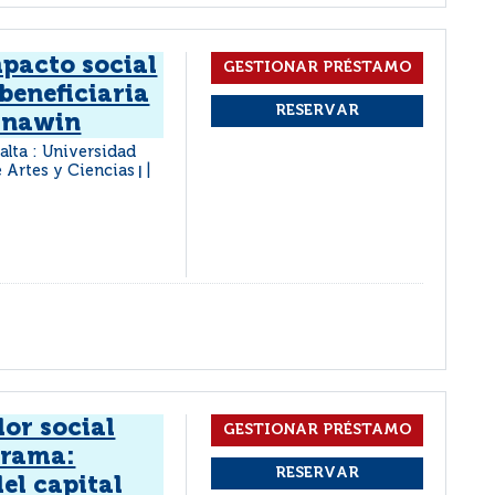
mpacto social
beneficiaria
Anawin
alta : Universidad
e Artes y Ciencias
|
dor social
grama:
el capital