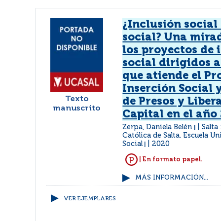
¿Inclusión social
social? Una mirad
los proyectos de 
social dirigidos 
que atiende el P
Inserción Social 
Texto
de Presos y Liber
manuscrito
Capital en el año
Zerpa, Daniela Belén
Salta
|
Católica de Salta. Escuela Un
Social
2020
|
| En formato papel.
MÁS INFORMACIÓN...
VER EJEMPLARES