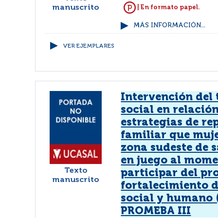
manuscrito
| En formato papel.
MÁS INFORMACIÓN...
VER EJEMPLARES
Intervención del
social en relación
estrategias de r
familiar que muje
zona sudeste de 
en juego al mome
Texto
participar del pr
manuscrito
fortalecimiento d
social y humano 
PROMEBA III