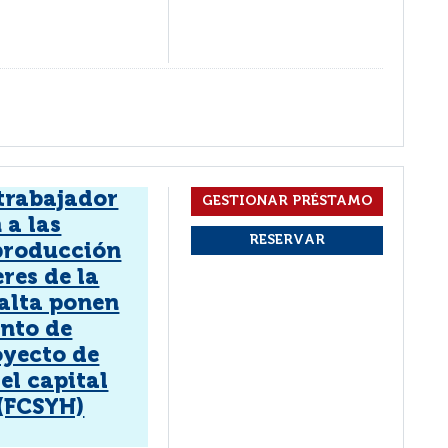
 trabajador
 a las
eproducción
res de la
salta ponen
nto de
oyecto de
el capital
(FCSYH)