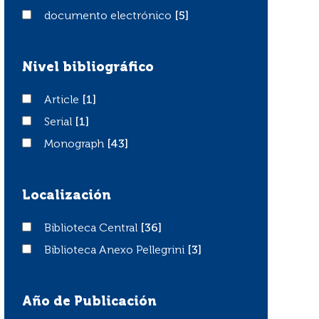
documento electrónico
documento electrónico
[5]
Nivel bibliográfico
Article
Article
[1]
Serial
Serial
[1]
Monograph
Monograph
[43]
Localización
Biblioteca Central
Biblioteca Central
[36]
Biblioteca Anexo Pellegrini
Biblioteca Anexo Pellegrini
[3]
Año de Publicación