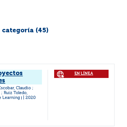
 categoría (
45
)
oyectos
EN LÍNEA
es
Escobar, Claudio ;
 ; Ruiz Toledo,
e Learning
2020
|