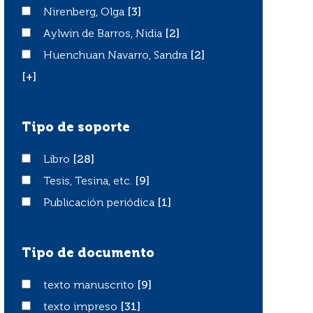
Nirenberg, Olga
Nirenberg, Olga
[3]
Aylwin de Barros, Nidia
Aylwin de Barros, Nidia
[2]
Huenchuan Navarro, Sandra
Huenchuan Navarro, Sandra
[2]
[+]
Tipo de soporte
Libro
Libro
[28]
Tesis, Tesina, etc.
Tesis, Tesina, etc.
[9]
Publicación periódica
Publicación periódica
[1]
Tipo de documento
texto manuscrito
texto manuscrito
[9]
texto impreso
texto impreso
[31]