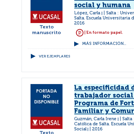
social y humana
López, Carla
Salta : Unive
|
Salta. Escuela Universitaria 
2016
Texto
manuscrito
| En formato papel.
MÁS INFORMACIÓN...
VER EJEMPLARES
La especificidad 
trabajador social 
Programa de Fort
Familiar y Comun
Guzmán, Carla Irene
Salta
|
Católica de Salta. Escuela Un
Social
2016
|
Texto