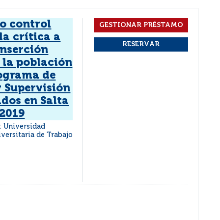
 o control
a crítica a
inserción
a la población
rograma de
y Supervisión
ados en Salta
 2019
 : Universidad
iversitaria de Trabajo