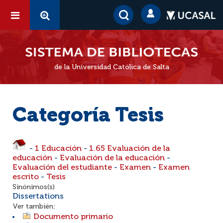
de la Universidad Católica de Salta
Categoría Tesis
-
1 Educación
-
1.65 Evaluación de la
educación
-
Evaluación de la educación
-
Evaluación del estudiante
-
Examen
-
Examen
escrito
-
Tesis
Sinónimos(s)
Dissertations
Ver también:
Documento primario