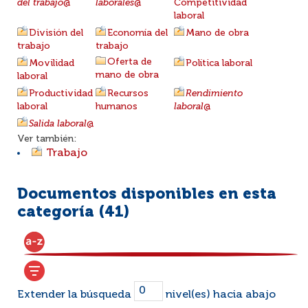
del trabajo
@
laborales
@
Competitividad
laboral
División del
Economía del
Mano de obra
trabajo
trabajo
Oferta de
Movilidad
Política laboral
mano de obra
laboral
Productividad
Recursos
Rendimiento
laboral
humanos
laboral
@
Salida laboral
@
Ver también:
Trabajo
Documentos disponibles en esta
categoría (
41
)
Extender la búsqueda
nivel(es) hacia abajo