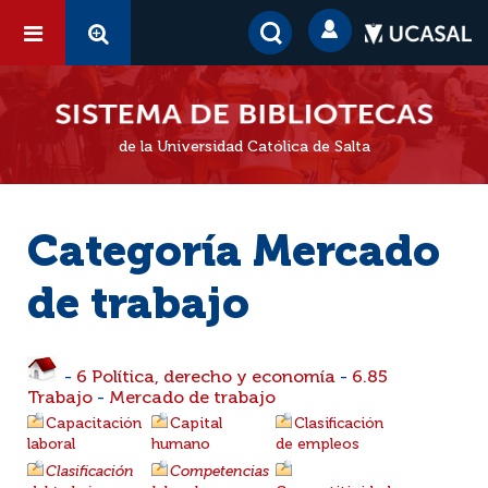
de la Universidad Católica de Salta
Categoría Mercado
de trabajo
-
6 Política, derecho y economía
-
6.85
Trabajo
-
Mercado de trabajo
Capacitación
Capital
Clasificación
laboral
humano
de empleos
Clasificación
Competencias