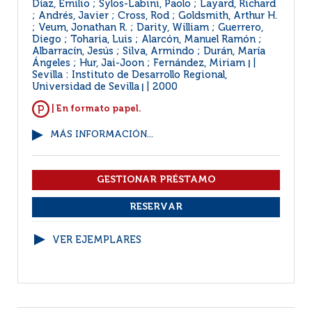
Díaz, Emilio ; Sylos-Labini, Paolo ; Layard, Richard
; Andrés, Javier ; Cross, Rod ; Goldsmith, Arthur H.
; Veum, Jonathan R. ; Darity, William ; Guerrero,
Diego ; Toharia, Luis ; Alarcón, Manuel Ramón ;
Albarracín, Jesús ; Silva, Armindo ; Durán, María
Ángeles ; Hur, Jai-Joon ; Fernández, Miriam
|
Sevilla : Instituto de Desarrollo Regional,
Universidad de Sevilla
2000
|
| En formato papel.
MÁS INFORMACIÓN...
VER EJEMPLARES