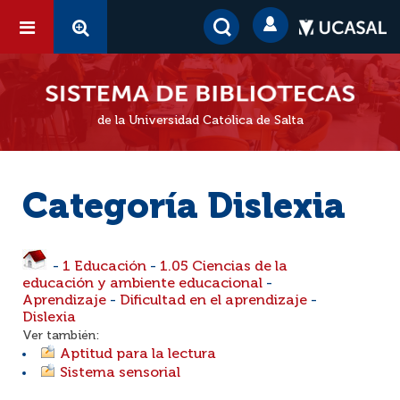
de la Universidad Católica de Salta
Categoría Dislexia
-
1 Educación
-
1.05 Ciencias de la
educación y ambiente educacional
-
Aprendizaje
-
Dificultad en el aprendizaje
-
Dislexia
Ver también:
Aptitud para la lectura
Sistema sensorial