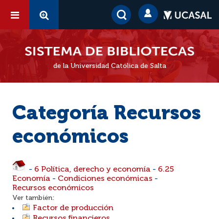
de la Universidad Católica de Salta
Categoría Recursos
económicos
-
6 Política, derecho y economía
-
6.25
Economía
-
Condiciones económicas
-
Recursos económicos
Ver también:
Factor de producción
Recursos financieros