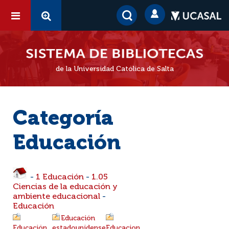
de la Universidad Católica de Salta
Categoría
Educación
-
1 Educación
-
1.05
Ciencias de la educación y
ambiente educacional
-
Educación
Educación
Educación
estadounidense
Educacion