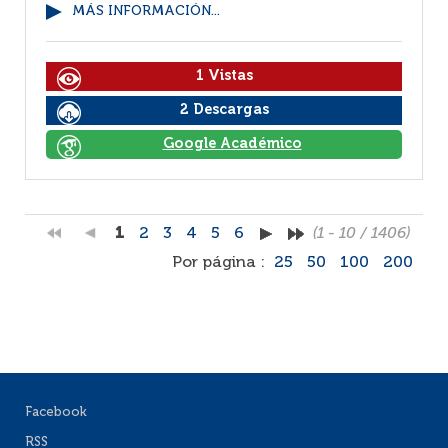
MÁS INFORMACIÓN...
1 Vistas
2 Descargas
Google Académico
1
2
3
4
5
6
(1 - 10 / 1406)
Por página :
25
50
100
200
Facebook
RSS