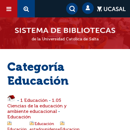
de la Universidad Católica de Salta
Categoría
Educación
-
1 Educación
-
1.05
Ciencias de la educación y
ambiente educacional
-
Educación
Educación
Educación
estadounidense
Educacion