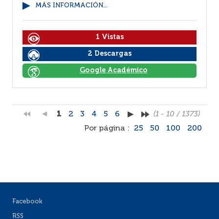
MÁS INFORMACIÓN...
1 Vistas
2 Descargas
Google Académico
1
2
3
4
5
6
(1 - 10 / 1373)
Por página :
25
50
100
200
Facebook
RSS