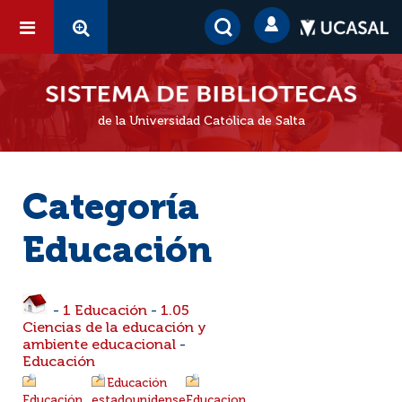
de la Universidad Católica de Salta
Categoría
Educación
-
1 Educación
-
1.05
Ciencias de la educación y
ambiente educacional
-
Educación
Educación
Educación
estadounidense
Educacion