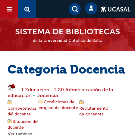
de la Universidad Católica de Salta
Categoría Docencia
-
1 Educación
-
1.20 Administración de la
educación
-
Docencia
Condiciones de
empleo del docente
Competencias
Reclutamiento
del docente
de docentes
Situación del
docente
Ver también: