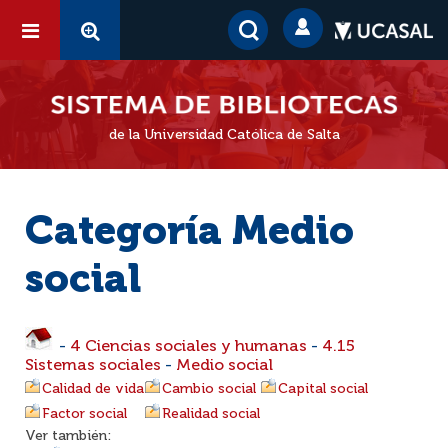
de la Universidad Católica de Salta
Categoría Medio
social
-
4 Ciencias sociales y humanas
-
4.15
Sistemas sociales
-
Medio social
Calidad de vida
Cambio social
Capital social
Factor social
Realidad social
Ver también: