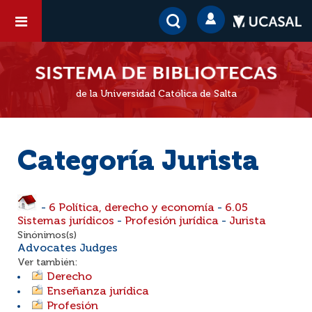
de la Universidad Católica de Salta
Categoría Jurista
-
6 Política, derecho y economía
-
6.05
Sistemas jurídicos
-
Profesión jurídica
-
Jurista
Sinónimos(s)
Advocates Judges
Ver también:
Derecho
Enseñanza jurídica
Profesión