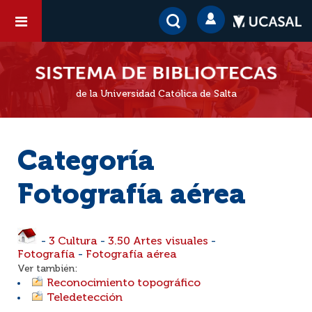
de la Universidad Católica de Salta
Categoría
Fotografía aérea
-
3 Cultura
-
3.50 Artes visuales
-
Fotografía
-
Fotografía aérea
Ver también:
Reconocimiento topográfico
Teledetección