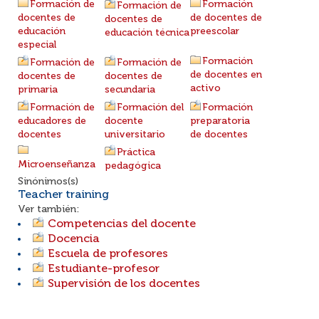
Formación de
Formación
Formación de
docentes de
de docentes de
docentes de
educación
preescolar
educación técnica
especial
Formación
Formación de
Formación de
de docentes en
docentes de
docentes de
activo
primaria
secundaria
Formación de
Formación del
Formación
educadores de
docente
preparatoria
docentes
universitario
de docentes
Práctica
Microenseñanza
pedagógica
Sinónimos(s)
Teacher training
Ver también:
Competencias del docente
Docencia
Escuela de profesores
Estudiante-profesor
Supervisión de los docentes