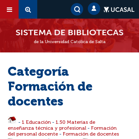
de la Universidad Católica de Salta
Categoría
Formación de
docentes
-
1 Educación
-
1.50 Materias de
enseñanza técnica y profesional
-
Formación
del personal docente
-
Formación de docentes