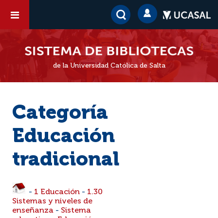
de la Universidad Católica de Salta
Categoría
Educación
tradicional
-
1 Educación
-
1.30
Sistemas y niveles de
enseñanza
-
Sistema