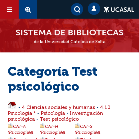
de la Universidad Católica de Salta
Categoría Test
psicológico
-
4 Ciencias sociales y humanas
-
4.10
Psicología *
-
Psicología
-
Investigación
psicológica
-
Test psicológico
CAT-A
CAT-H
CAT-S
(Psicología)
@
(Psicología)
@
(Psicología)
@