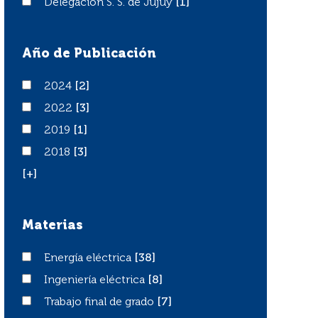
Delegación S. S. de Jujuy
Delegación S. S. de Jujuy
[1]
Año de Publicación
2024
2024
[2]
2022
2022
[3]
2019
2019
[1]
2018
2018
[3]
[+]
Materias
Energía eléctrica
Energía eléctrica
[38]
Ingeniería eléctrica
Ingeniería eléctrica
[8]
Trabajo final de grado
Trabajo final de grado
[7]