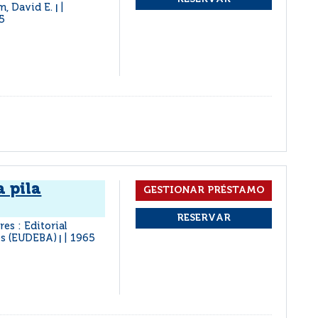
am, David E.
|
5
a pila
es : Editorial
es (EUDEBA)
1965
|