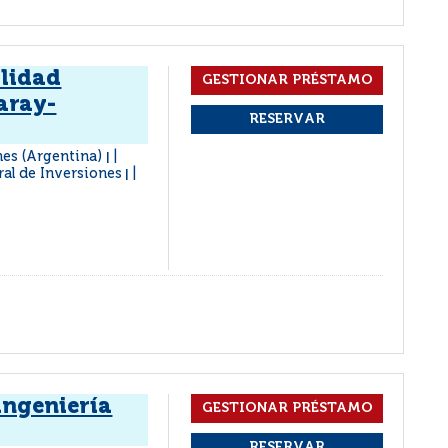
ilidad
aray-
nes (Argentina)
|
ral de Inversiones
|
ingeniería