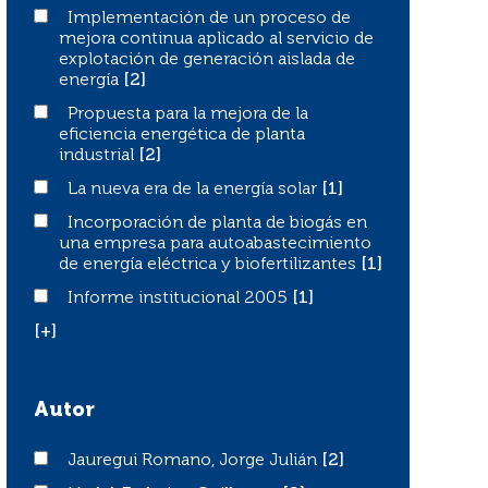
Implementación de un proceso de mejora continua aplica
Implementación de un proceso de
mejora continua aplicado al servicio de
explotación de generación aislada de
energía
[2]
Propuesta para la mejora de la eficiencia energética de pl
Propuesta para la mejora de la
eficiencia energética de planta
industrial
[2]
La nueva era de la energía solar
La nueva era de la energía solar
[1]
Incorporación de planta de biogás en una empresa para a
Incorporación de planta de biogás en
una empresa para autoabastecimiento
de energía eléctrica y biofertilizantes
[1]
Informe institucional 2005
Informe institucional 2005
[1]
[+]
Autor
Jauregui Romano, Jorge Julián
Jauregui Romano, Jorge Julián
[2]