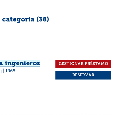
 categoría (
38
)
a ingenieros
1965
|