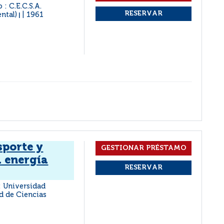
 : C.E.C.S.A.
ntal)
1961
|
sporte y
a energía
 : Universidad
ad de Ciencias