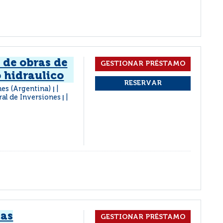
 de obras de
 hidraulico
nes (Argentina)
|
ral de Inversiones
|
cas