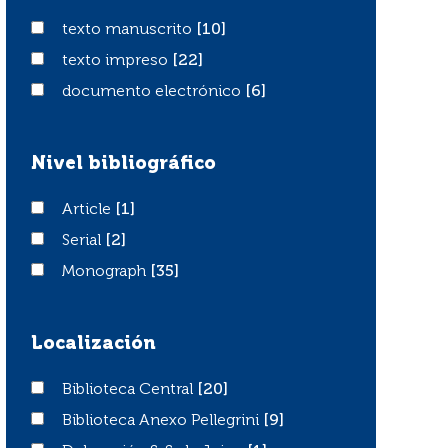
texto manuscrito
texto manuscrito
[10]
texto impreso
texto impreso
[22]
documento electrónico
documento electrónico
[6]
Nivel bibliográfico
Article
Article
[1]
Serial
Serial
[2]
Monograph
Monograph
[35]
Localización
Biblioteca Central
Biblioteca Central
[20]
Biblioteca Anexo Pellegrini
Biblioteca Anexo Pellegrini
[9]