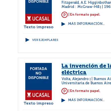
Fitzgerald, A.E. Higginboth
Madrid : McGraw-Hill
196
|
| En formato papel.
MÁS INFORMACIÓN...
Texto impreso
VER EJEMPLARES
La invención de l
eléctrica
Volta, Alejandro
Buenos Air
|
Universitaria de Buenos Air
| En formato papel.
MÁS INFORMACIÓN...
Texto impreso