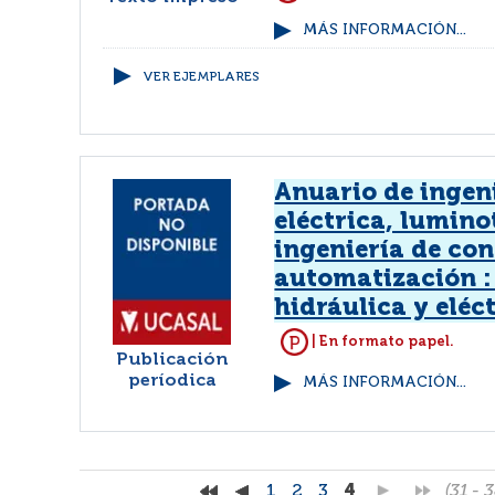
MÁS INFORMACIÓN...
VER EJEMPLARES
Anuario de ingen
eléctrica, lumino
ingeniería de con
automatización :
hidráulica y eléc
| En formato papel.
Publicación
períodica
MÁS INFORMACIÓN...
1
2
3
4
(31 - 3