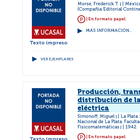
Morse, Frederick T.
México
|
(Compañia Editorial Contine
| En formato papel.
MÁS INFORMACIÓN...
Texto impreso
VER EJEMPLARES
Producción, tran
distribución de l
eléctrica
Simonoff, Miguel
La Plata
|
Nacional de La Plata. Facult
Fisicomatemáticas
1942
|
| En formato papel.
Texto impreso