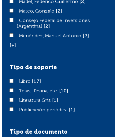
Madel, Federico Guillermo
Madel, Federico Guillermo
[2]
Mateo, Gonzalo
Mateo, Gonzalo
[2]
Consejo Federal de Inversiones (Argentina)
Consejo Federal de Inversiones
(Argentina)
[2]
Menéndez, Manuel Antonio
Menéndez, Manuel Antonio
[2]
[+]
Tipo de soporte
Libro
Libro
[17]
Tesis, Tesina, etc.
Tesis, Tesina, etc.
[10]
Literatura Gris
Literatura Gris
[1]
Publicación periódica
Publicación periódica
[1]
Tipo de documento