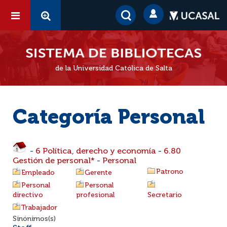
de la Universidad Católica de Salta
Categoría Personal
-
6 Política, derecho y economía
-
6.80
Gestión de personal*
-
Personal
Patrono
Empleado
Gerente
Personal
Personal
directivo
profesional
Secretario
Trabajador
Sinónimos(s)