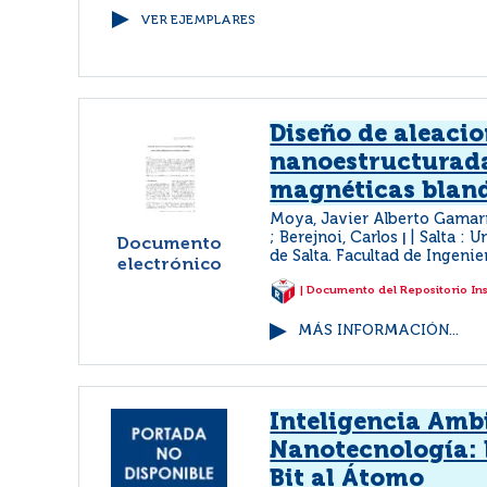
VER EJEMPLARES
Diseño de aleaci
nanoestructurad
magnéticas blan
Moya, Javier Alberto Gamarr
; Berejnoi, Carlos
Salta : 
|
Documento
de Salta. Facultad de Ingenie
electrónico
| Documento del Repositorio In
MÁS INFORMACIÓN...
Inteligencia Amb
Nanotecnología: 
Bit al Átomo