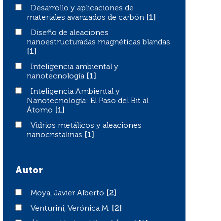
Desarrollo y aplicaciones de materiales avanzados de c
Desarrollo y aplicaciones de
materiales avanzados de carbón
[1]
Diseño de aleaciones nanoestructuradas magnéticas bl
Diseño de aleaciones
nanoestructuradas magnéticas blandas
[1]
Inteligencia ambiental y nanotecnología
Inteligencia ambiental y
nanotecnología
[1]
Inteligencia Ambiental y Nanotecnología: El Paso del Bi
Inteligencia Ambiental y
Nanotecnología: El Paso del Bit al
Átomo
[1]
Vidrios metálicos y aleaciones nanocristalinas
Vidrios metálicos y aleaciones
nanocristalinas
[1]
Autor
Moya, Javier Alberto
Moya, Javier Alberto
[2]
Venturini, Verónica M.
Venturini, Verónica M.
[2]