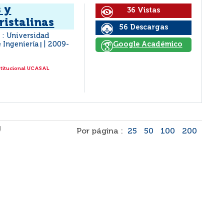
 y
36 Vistas
ristalinas
56 Descargas
a : Universidad
e Ingeniería
2009-
Google Académico
|
stitucional UCASAL
)
Por página :
25
50
100
200