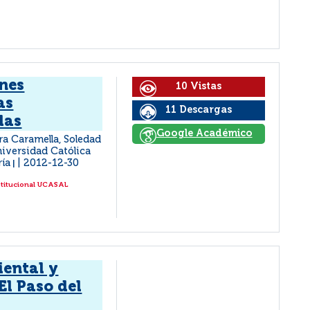
ones
10 Vistas
as
11 Descargas
das
Google Académico
a Caramella, Soledad
Universidad Católica
ría
2012-12-30
|
stitucional UCASAL
iental y
El Paso del