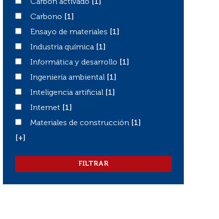
Carbón activado
Carbón activado
[1]
Carbono
Carbono
[1]
Ensayo de materiales
Ensayo de materiales
[1]
Industria química
Industria química
[1]
Informática y desarrollo
Informática y desarrollo
[1]
Ingeniería ambiental
Ingeniería ambiental
[1]
Inteligencia artificial
Inteligencia artificial
[1]
Internet
Internet
[1]
Materiales de construcción
Materiales de construcción
[1]
[+]