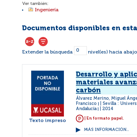
Ver también:
Ingeniería
Documentos disponibles en esta
Extender la búsqueda
nivel(es) hacia abajo
Desarrollo y apli
materiales avanz
carbón
Álvarez Merino, Miguel Ánge
Francisco
Sevilla : Univer
|
Andalucía
2014
|
| En formato papel.
Texto impreso
MÁS INFORMACIÓN...