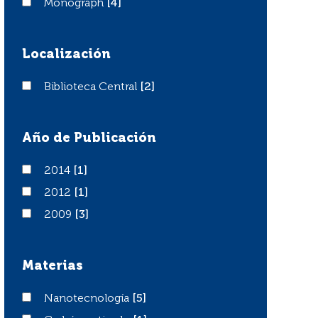
Monograph
Monograph
[4]
Localización
Biblioteca Central
Biblioteca Central
[2]
Año de Publicación
2014
2014
[1]
2012
2012
[1]
2009
2009
[3]
Materias
Nanotecnología
Nanotecnología
[5]