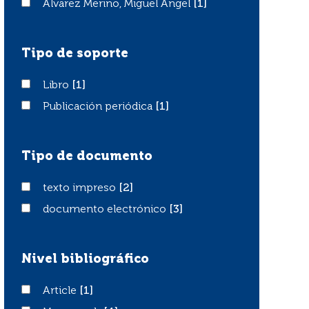
Álvarez Merino, Miguel Ángel
Álvarez Merino, Miguel Ángel
[1]
Tipo de soporte
Libro
Libro
[1]
Publicación periódica
Publicación periódica
[1]
Tipo de documento
texto impreso
texto impreso
[2]
documento electrónico
documento electrónico
[3]
Nivel bibliográfico
Article
Article
[1]