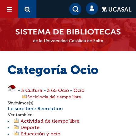
de la Universidad Católica de Salta
Categoría Ocio
-
3 Cultura
-
3.65 Ocio
-
Ocio
Sociología del tiempo libre
Sinónimos(s)
Leisure time Recreation
Ver también:
Actividad de tiempo libre
Deporte
Educación y ocio