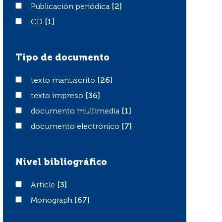
Publicación periódica
Publicación periódica
[2]
CD
CD
[1]
Tipo de documento
texto manuscrito
texto manuscrito
[26]
texto impreso
texto impreso
[36]
documento multimedia
documento multimedia
[1]
documento electrónico
documento electrónico
[7]
Nivel bibliográfico
Article
Article
[3]
Monograph
Monograph
[67]