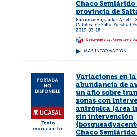
Chaco Semiárido 
provincia de Salt
Barrionuevo, Carlos Ariel
|
Católica de Salta. Facultad 
2019-03-18
| Documento del Repositorio In
MÁS INFORMACIÓN...
Variaciones en la
abundancia de av
un año sobre tra
zonas con interv
antrópica (área i
sin intervención
Texto
(bosqueadyacente
manuscrito
Chaco Semiárido 