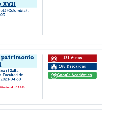
y XVII
otá (Colombia) :
023
l patrimonio
131 Vistas
l
188 Descargas
tina
Salta :
|
a. Facultad de
Google Académico
2021-04-30
stitucional UCASAL