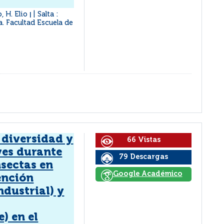
, H. Elio
Salta :
|
a. Facultad Escuela de
 diversidad y
66 Vistas
es durante
79 Descargas
nsectas en
Google Académico
ención
ndustrial) y
) en el