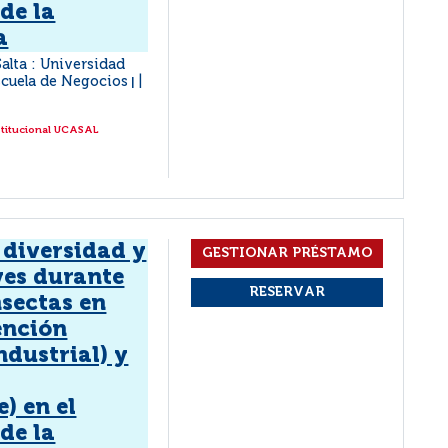
de la
a
Salta : Universidad
Escuela de Negocios
|
stitucional UCASAL
 diversidad y
es durante
nsectas en
ención
ndustrial) y
) en el
de la