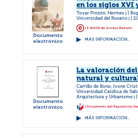
en los siglos XVI 
Tovar Pinzón, Hermes
Bog
|
Universidad del Rosario
2
|
| E-BOOK de Acceso Remoto
Documento
MÁS INFORMACIÓN...
electrónico
La valoración de
natural y cultura
Carrillo de Bono, Ivone Cris
Universidad Católica de Salt
Arquitectura y Urbanismo
|
Documento
electrónico
| Documento del Repositorio In
MÁS INFORMACIÓN...