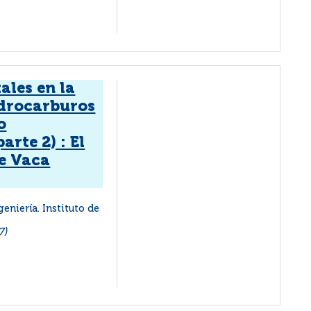
ales en la
idrocarburos
o
arte 2) : El
de Vaca
eniería. Instituto de
7)