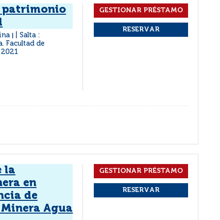
l patrimonio
l
tina
Salta :
|
a. Facultad de
2021
 la
era en
ncia de
 Minera Agua