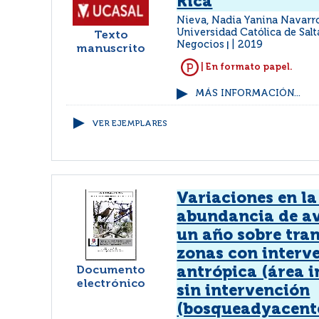
Rica
Nieva, Nadia Yanina Navarro
Universidad Católica de Salt
Texto
Negocios
2019
|
manuscrito
| En formato papel.
MÁS INFORMACIÓN...
VER EJEMPLARES
Variaciones en la
abundancia de av
un año sobre tra
zonas con interv
Documento
antrópica (área i
electrónico
sin intervención
(bosqueadyacente