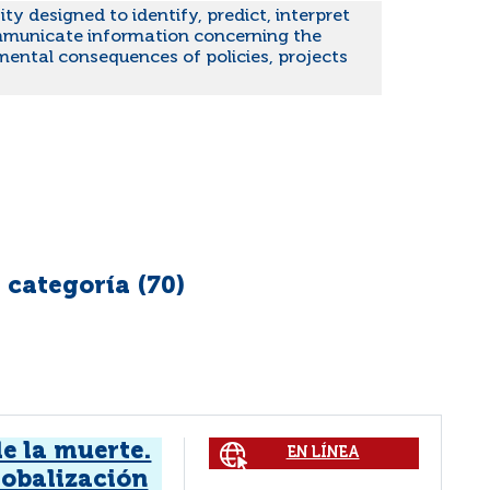
ity designed to identify, predict, interpret
municate information concerning the
ental consequences of policies, projects
 categoría (
70
)
de la muerte.
EN LÍNEA
obalización