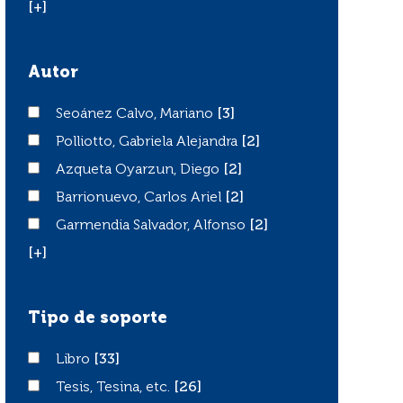
[+]
Autor
Seoánez Calvo, Mariano
Seoánez Calvo, Mariano
[3]
Polliotto, Gabriela Alejandra
Polliotto, Gabriela Alejandra
[2]
Azqueta Oyarzun, Diego
Azqueta Oyarzun, Diego
[2]
Barrionuevo, Carlos Ariel
Barrionuevo, Carlos Ariel
[2]
Garmendia Salvador, Alfonso
Garmendia Salvador, Alfonso
[2]
[+]
Tipo de soporte
Libro
Libro
[33]
Tesis, Tesina, etc.
Tesis, Tesina, etc.
[26]