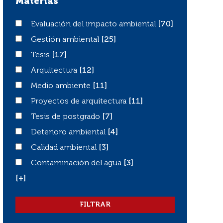
Materias
Evaluación del impacto ambiental
Evaluación del impacto ambiental
[70]
Gestión ambiental
Gestión ambiental
[25]
Tesis
Tesis
[17]
Arquitectura
Arquitectura
[12]
Medio ambiente
Medio ambiente
[11]
Proyectos de arquitectura
Proyectos de arquitectura
[11]
Tesis de postgrado
Tesis de postgrado
[7]
Deterioro ambiental
Deterioro ambiental
[4]
Calidad ambiental
Calidad ambiental
[3]
Contaminación del agua
Contaminación del agua
[3]
[+]