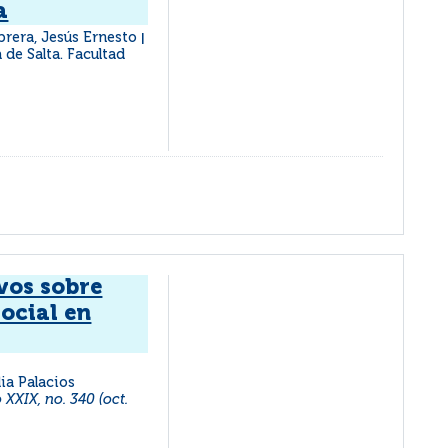
a
brera, Jesús Ernesto
|
 de Salta. Facultad
vos sobre
ocial en
ia Palacios
XXIX, no. 340 (oct.