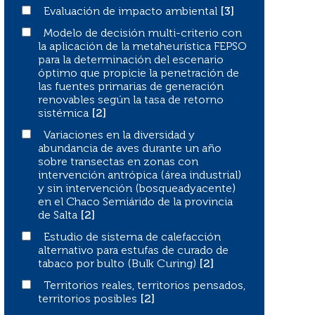
Evaluación de impacto ambiental
Evaluación de impacto ambiental
[3]
Modelo de decisión multi-criterio con la aplicación de 
Modelo de decisión multi-criterio con
la aplicación de la metaheurística FEPSO
para la determinación del escenario
óptimo que propicie la penetración de
las fuentes primarias de generación
renovables según la tasa de retorno
sistémica
[2]
Variaciones en la diversidad y abundancia de aves duran
Variaciones en la diversidad y
abundancia de aves durante un año
sobre transectas en zonas con
intervención antrópica (área industrial)
y sin intervención (bosqueadyacente)
en el Chaco Semiárido de la provincia
de Salta
[2]
Estudio de sistema de calefacción alternativo para estuf
Estudio de sistema de calefacción
alternativo para estufas de curado de
tabaco por bulto (Bulk Curing)
[2]
Territorios reales, territorios pensados, territorios posib
Territorios reales, territorios pensados,
territorios posibles
[2]