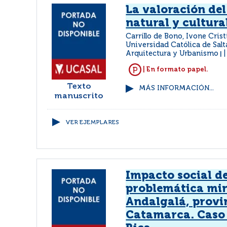
La valoración de
natural y cultura
Carrillo de Bono, Ivone Cris
Universidad Católica de Salt
Arquitectura y Urbanismo
|
| En formato papel.
Texto
MÁS INFORMACIÓN...
manuscrito
VER EJEMPLARES
Impacto social de
problemática min
Andalgalá, provi
Catamarca. Caso