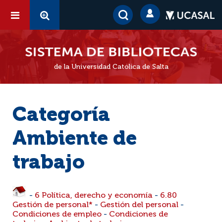
de la Universidad Católica de Salta
Categoría
Ambiente de
trabajo
-
6 Política, derecho y economía
-
6.80
Gestión de personal*
-
Gestión del personal
-
Condiciones de empleo
-
Condiciones de