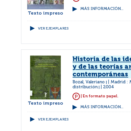
MÁS INFORMACIÓN...
Texto impreso
VER EJEMPLARES
Historia de las id
y de las teorías a
contemporáneas
Bozal, Valeriano
Madrid :
|
distribución
2004
|
| En formato papel.
Texto impreso
MÁS INFORMACIÓN...
VER EJEMPLARES