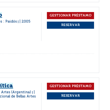
o
s : Paidós
2005
|
ítica
 Artes (Argentina)
|
ional de Bellas Artes