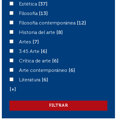
Estética
Estética
[37]
Filosofía
Filosofía
[13]
Filosofía contemporánea
Filosofía contemporánea
[12]
Historia del arte
Historia del arte
[8]
Artes
Artes
[7]
3.45 Arte
3.45 Arte
[6]
Crítica de arte
Crítica de arte
[6]
Arte contemporáneo
Arte contemporáneo
[6]
Literatura
Literatura
[6]
[+]