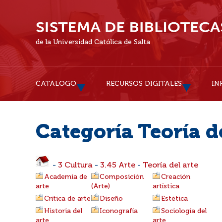
de la Universidad Católica de Salta
CATÁLOGO
RECURSOS DIGITALES
IN
Categoría Teoría de
-
3 Cultura
-
3.45 Arte
-
Teoría del arte
Academia de
Composición
Creación
arte
(Arte)
artística
Crítica de arte
Diseño
Estética
Historia del
Iconografía
Sociología del
arte
arte