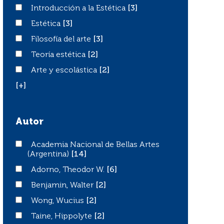
Introducción a la Estética
Introducción a la Estética
[3]
Estética
Estética
[3]
Filosofía del arte
Filosofía del arte
[3]
Teoría estética
Teoría estética
[2]
Arte y escolástica
Arte y escolástica
[2]
[+]
Autor
Academia Nacional de Bellas Artes (Argentina)
Academia Nacional de Bellas Artes
(Argentina)
[14]
Adorno, Theodor W.
Adorno, Theodor W.
[6]
Benjamin, Walter
Benjamin, Walter
[2]
Wong, Wucius
Wong, Wucius
[2]
Taine, Hippolyte
Taine, Hippolyte
[2]