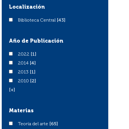
Localización
Biblioteca Central
Biblioteca Central
[43]
Año de Publicación
2022
2022
[1]
2014
2014
[4]
2013
2013
[1]
2010
2010
[2]
[+]
Materias
Teoría del arte
Teoría del arte
[65]