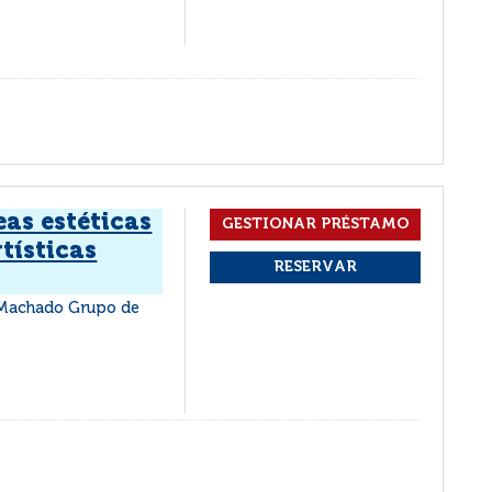
eas estéticas
rtísticas
 Machado Grupo de