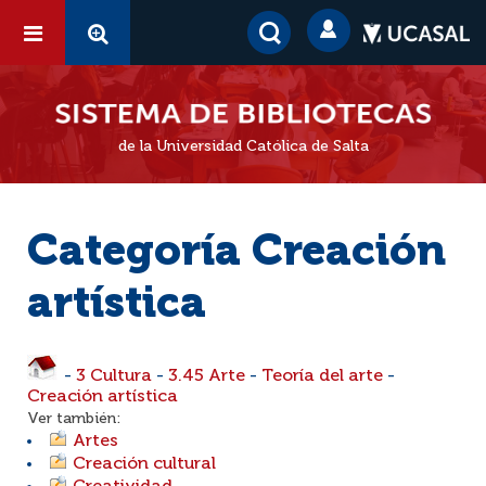
de la Universidad Católica de Salta
Categoría Creación
artística
-
3 Cultura
-
3.45 Arte
-
Teoría del arte
-
Creación artística
Ver también:
Artes
Creación cultural