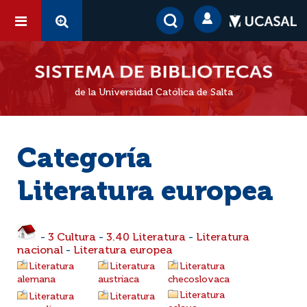
de la Universidad Católica de Salta
Categoría
Literatura europea
-
3 Cultura
-
3.40 Literatura
-
Literatura
nacional
-
Literatura europea
Literatura
Literatura
Literatura
alemana
austríaca
checoslovaca
Literatura
Literatura
Literatura