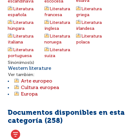
eslava
escandinava
escocesa
Literatura
Literatura
Literatura
española
francesa
griega
Literatura
Literatura
Literatura
húngara
inglesa
irlandesa
Literatura
Literatura
Literatura
italiana
noruega
polaca
Literatura
Literatura
portuguesa
suiza
Sinónimos(s)
Western literature
Ver también:
Arte europeo
Cultura europea
Europa
Documentos disponibles en esta
categoría (
258
)