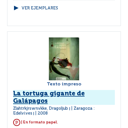
VER EJEMPLARES
Texto impreso
La tortuga gigante de
Galápagos
Zlahtrkjrswnvkke, Dragoljub
Zaragoza :
|
Edelvives
2008
|
| En formato papel.