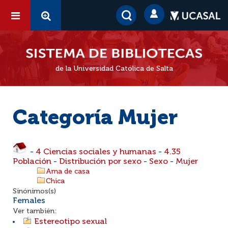
de la Universidad Católica de Salta
Categoría Mujer
-
4 Ciencias sociales y humanas
-
4.35
Población
-
Distribución por sexo
-
Sexo
-
Mujer
Ama de casa
Chica
Sinónimos(s)
Females
Ver también:
Estereotipo sexual