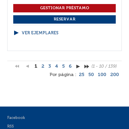
VER EJEMPLARES
1
2
3
4
5
6
(1 - 10 / 139)
Por página :
25
50
100
200
Facebook
RSS