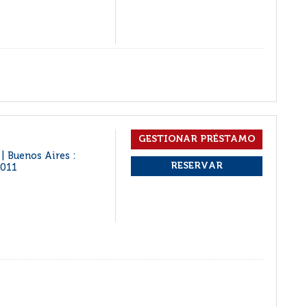
Buenos Aires :
|
011