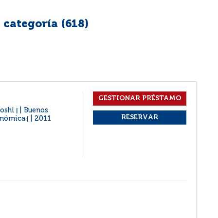
 categoría (
618
)
toshi
Buenos
|
conómica
2011
|