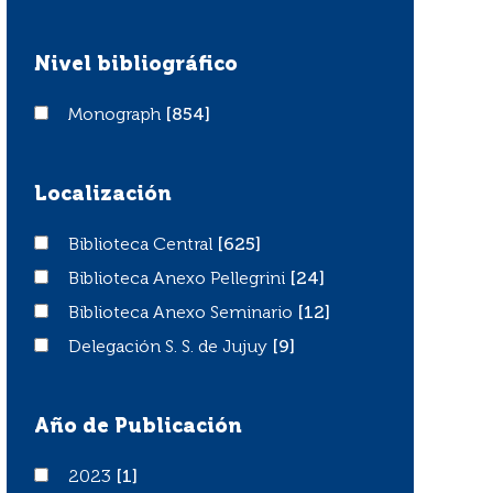
Nivel bibliográfico
Monograph
Monograph
[854]
Localización
Biblioteca Central
Biblioteca Central
[625]
Biblioteca Anexo Pellegrini
Biblioteca Anexo Pellegrini
[24]
Biblioteca Anexo Seminario
Biblioteca Anexo Seminario
[12]
Delegación S. S. de Jujuy
Delegación S. S. de Jujuy
[9]
Año de Publicación
2023
2023
[1]