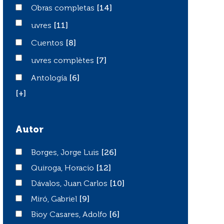
Obras completas
Obras completas
[14]
uvres
uvres
[11]
Cuentos
Cuentos
[8]
uvres complètes
uvres complètes
[7]
Antología
Antología
[6]
[+]
Autor
Borges, Jorge Luis
Borges, Jorge Luis
[26]
Quiroga, Horacio
Quiroga, Horacio
[12]
Dávalos, Juan Carlos
Dávalos, Juan Carlos
[10]
Miró, Gabriel
Miró, Gabriel
[9]
Bioy Casares, Adolfo
Bioy Casares, Adolfo
[6]