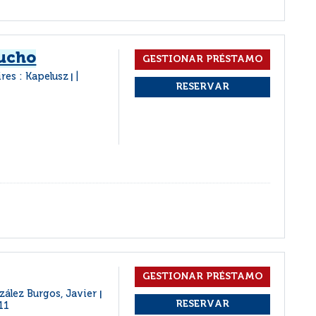
mucho
res : Kapelusz
|
zález Burgos, Javier
|
11