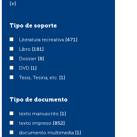
[+]
Tipo de soporte
Literatura recreativa
Literatura recreativa
[471]
Libro
Libro
[181]
Dossier
Dossier
[8]
DVD
DVD
[1]
Tesis, Tesina, etc.
Tesis, Tesina, etc.
[1]
Tipo de documento
texto manuscrito
texto manuscrito
[1]
texto impreso
texto impreso
[852]
documento multimedia
documento multimedia
[1]