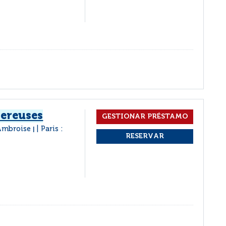
gereuses
 Ambroise
Paris :
|