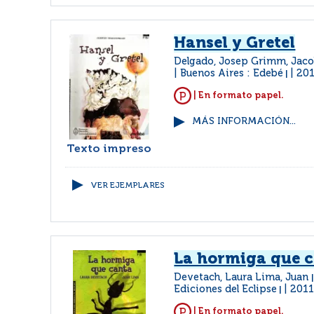
Hansel y Gretel
Delgado, Josep Grimm, Jac
Buenos Aires : Edebé
20
|
| En formato papel.
MÁS INFORMACIÓN...
Texto impreso
VER EJEMPLARES
La hormiga que 
Devetach, Laura Lima, Juan
Ediciones del Eclipse
201
|
| En formato papel.