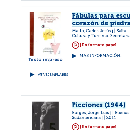
Fábulas para escu
corazón de piedr
Maita, Carlos Jesús
Salta :
|
Cultura y Turismo. Secretarí
| En formato papel.
MÁS INFORMACIÓN...
Texto impreso
VER EJEMPLARES
Ficciones (1944)
Borges, Jorge Luis
Buenos 
|
Sudamericana
2011
|
| En formato papel.