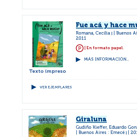
Fue acá y hace 
Romana, Cecilia
Buenos Ai
|
2011
| En formato papel.
MÁS INFORMACIÓN...
Texto impreso
VER EJEMPLARES
Giraluna
Gudiño Kieffer, Eduardo Gon
Buenos Aires : Emecé
20
|