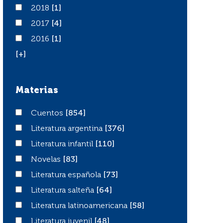
2018
2018
[1]
2017
2017
[4]
2016
2016
[1]
[+]
Materias
Cuentos
Cuentos
[854]
Literatura argentina
Literatura argentina
[376]
Literatura infantil
Literatura infantil
[110]
Novelas
Novelas
[83]
Literatura española
Literatura española
[73]
Literatura salteña
Literatura salteña
[64]
Literatura latinoamericana
Literatura latinoamericana
[58]
Literatura juvenil
Literatura juvenil
[48]