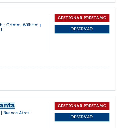
ob ; Grimm, Wilhelm
|
11
canta
Buenos Aires :
|
1