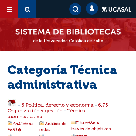
de la Universidad Católica de Salta
Categoría Técnica
administrativa
-
6 Política, derecho y economía
-
6.75
Organización y gestión
-
Técnica
administrativa
Dirección a
Análisis de
Análisis de
través de objetivos
PERT
@
redes